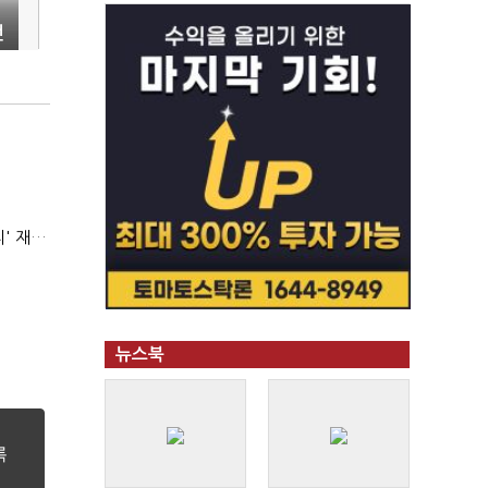
전
AI 해킹 고도화 속 화이트해커 지원 논의 확산…'버그바운티' 재조명
뉴스북