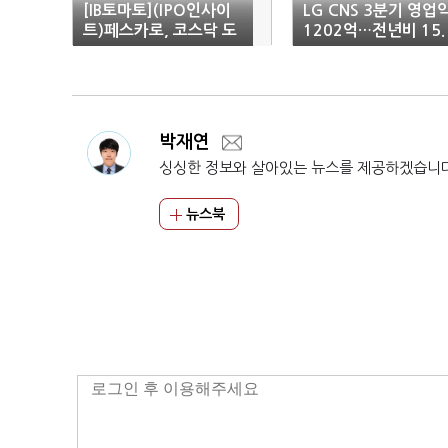
[IB토마토](IPO인사이
LG CNS 3분기 영업
트)페스카로, 코스닥 도
1202억…전년비 15.
전장…글로벌 경쟁력 강
8% 감소
화 '속도'
박재연
싱싱한 정보와 살아있는 뉴스를 제공하겠습니
뉴스북