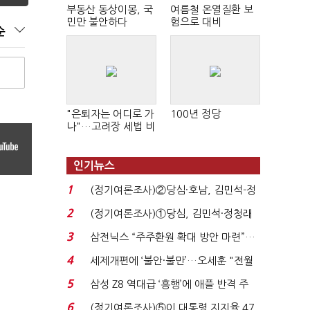
부동산 동상이몽, 국
여름철 온열질환 보
민만 불안하다
험으로 대비
순
"은퇴자는 어디로 가
100년 정당
나"…고려장 세법 비
판 확산
인기뉴스
1
(정기여론조사)②당심·호남, 김민석-정
청래 '초접전'...
2
(정기여론조사)①당심, 김민석·정청래
'초접전'…대통령 ...
3
삼전닉스 “주주환원 확대 방안 마련”…
로이터에 성명...
4
세제개편에 ‘불안·불만’…오세훈 "전월
세 구하기 더 ...
5
삼성 Z8 역대급 ‘흥행’에 애플 반격 주
목…9월 ‘폴...
6
(정기여론조사)⑤이 대통령 지지율 47.