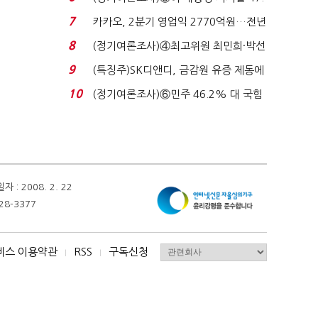
7%…일주일 만에 ...
7
카카오, 2분기 영업익 2770억원…전년
비 36% 증가...
8
(정기여론조사)④최고위원 최민희·박선
원 '양강'…서미...
9
(특징주)SK디앤디, 금감원 유증 제동에
장 초반 상한가...
10
(정기여론조사)⑥민주 46.2% 대 국힘
31.0%…오차범위 밖 ...
 2008. 2. 22
28-3377
비스 이용약관
RSS
구독신청
I
I