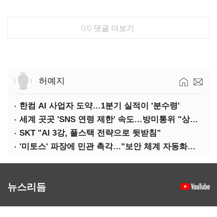
0/0
댓글 더보기
허예지
한컴 AI 사업자 도약…1분기 실적이 '분수령'
세계 곳곳 'SNS 연령 제한' 속도…방미통위 "상반기 중 의견수렴"
SKT "AI 3강, 풀스택 전략으로 뒷받침"
'미토스' 파장에 민관 촉각…"보안 체계 자동화로 대응해야"
뉴스리듬