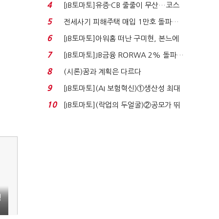
격…추미애, 20년...
4
[IB토마토]유증·CB 줄줄이 무산…코스
닥 벌점 급증에 ...
5
전세사기 피해주택 매입 1만호 돌파…
누적 피해자 4만2...
6
[IB토마토]아워홈 떠난 구미현, 본느에
340억 베팅…가...
7
[IB토마토]JB금융 RORWA 2% 돌파…
실적 견인은 은행 ...
8
(시론)꿈과 계획은 다르다
9
[IB토마토](AI 보험혁신)①생산성 최대
80% 개선…현실...
10
[IB토마토](락업의 두얼굴)②공모가 뛰
자 첫날 매도…FI ...
청