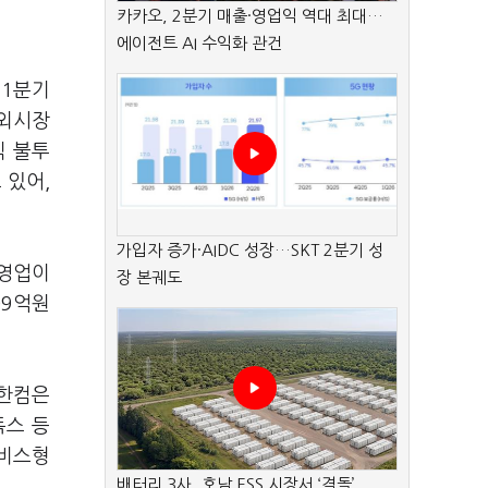
카카오, 2분기 매출·영업익 역대 최대…
에이전트 AI 수익화 관건
 1분기
해외시장
직 불투
 있어,
가입자 증가·AIDC 성장…SKT 2분기 성
 영업이
장 본궤도
09억원
 한컴은
독스 등
서비스형
배터리 3사, 호남 ESS 시장서 ‘격돌’