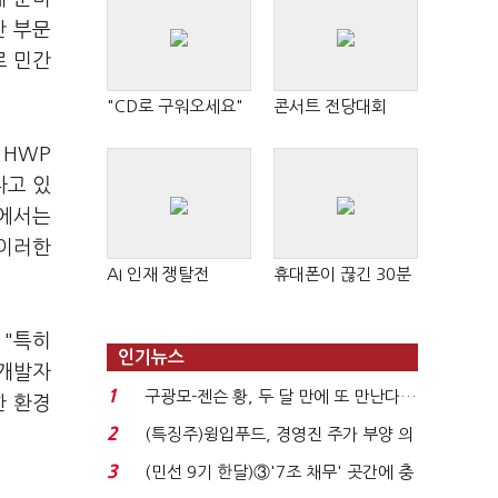
간 부문
로 민간
"CD로 구워오세요"
콘서트 전당대회
 HWP
나고 있
각에서는
 이러한
AI 인재 쟁탈전
휴대폰이 끊긴 30분
 "특히
인기뉴스
 개발자
1
구광모-젠슨 황, 두 달 만에 또 만난다…
한 환경
로봇·AI 등 논...
2
(특징주)윙입푸드, 경영진 주가 부양 의
지에 상한가...
3
(민선 9기 한달)③'7조 채무' 곳간에 충