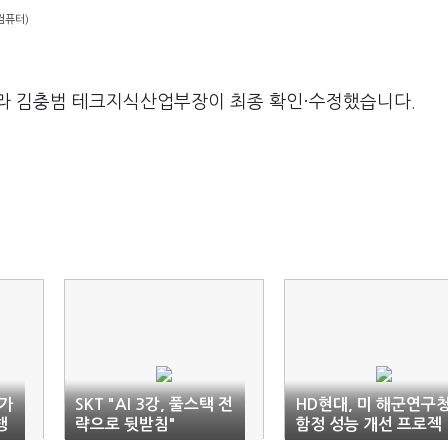
컴퓨터)
라 김충범 테크지식산업부장이 최종 확인·수정했습니다.
 가
SKT "AI 3강, 풀스택 전
HD현대, 미 해군연구
행
략으로 뒷받침"
함정 성능 개선 프로젝
트 첫 수주