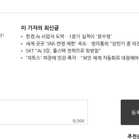
이 기자의 최신글
다!
한컴 AI 사업자 도약…1분기 실적이 '분수령'
세계 곳곳 'SNS 연령 제한' 속도…방미통위 "상반기 중 의
SKT "AI 3강, 풀스택 전략으로 뒷받침"
'미토스' 파장에 민관 촉각…"보안 체계 자동화로 대응해야
0
/
300
추천