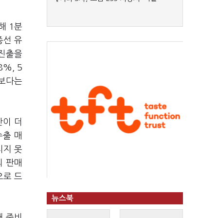
해 1분
종선 유
 진출을
%, 5
상보다는
간이 더
수출 매
치지 못
의 판매
으로 드
뉴스북
해 준비