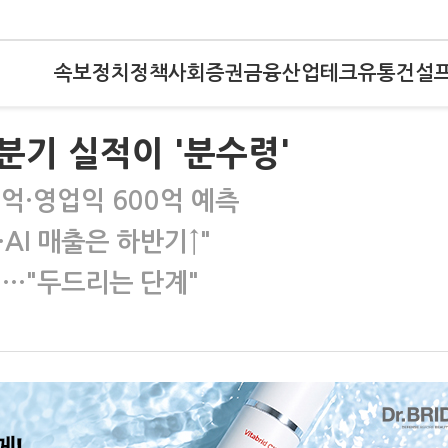
속보
정치
정책
사회
증권
금융
산업
테크
유통
건설
분기 실적이 '분수령'
0억·영업익 600억 예측
AI 매출은 하반기↑"
직…"두드리는 단계"