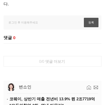
다.
댓글
0
0/0
댓글 더보기
변소인
코웨이, 상반기 매출 전년비 13.9% 뛴 2조7719억