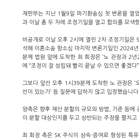
재판부는 지난 1월9일 파기환송심 첫 변론을 열었
과 이날 총 두 차례 조정기일을 열고 합의를 모색
비공개로 이날 오후 2시에 열린 2차 조정기일은 9
석해 이혼소송 항소심 마지막 변론기일인 2024년 
분께 법원 앞에 도착한 최 회장은
‘
노 관장과 2
에
“
조정이 잘 성립돼 빨리 끝날 수 있으면 좋겠다
”
그보다 앞선 오후 1시39분께 도착한 노 관장은 
선이 있는가
’
등 질문에 답하지 않고 입정했습니다.
양측은 향후 재산 분할의 규모와 방법, 기준 등에 
이 분할 대상인지를 두고 상반되는 주장을 펼치고
최 회장 측은 SK 주식이 상속·증여로 형성된 특