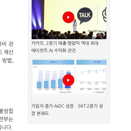
카카오, 2분기 매출·영업익 역대 최대…
나비 관
에이전트 AI 수익화 관건
이 재산
 방법,
가입자 증가·AIDC 성장…SKT 2분기 성
 불성립
장 본궤도
재판부는
입니다.