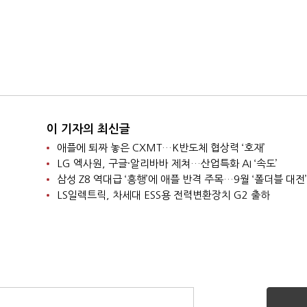
이 기자의 최신글
애플에 퇴짜 놓은 CXMT…K반도체 협상력 ‘호재’
LG 엑사원, 구글·알리바바 제쳐…산업특화 AI ‘속도’
삼성 Z8 역대급 ‘흥행’에 애플 반격 주목…9월 ‘폴더블 대전’
LS일렉트릭, 차세대 ESS용 전력변환장치 G2 출하