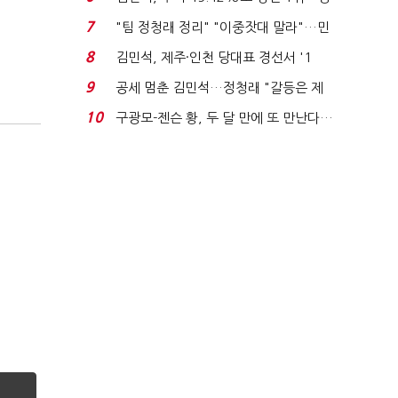
청래와 격차 0.86%p(...
7
"팀 정청래 정리" "이중잣대 말라"…민
주 최고위원 계파 다...
8
김민석, 제주·인천 당대표 경선서 '1
위'(1보)...
9
공세 멈춘 김민석…정청래 "갈등은 제
가 수습"
10
구광모-젠슨 황, 두 달 만에 또 만난다…
로봇·AI 등 논...