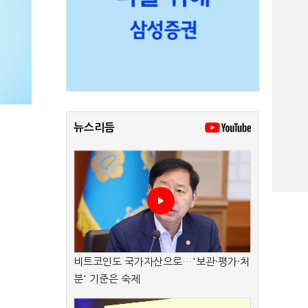
뉴스리듬
비트코인도 국가자산으로…'보관·평가·처
분' 기준은 숙제