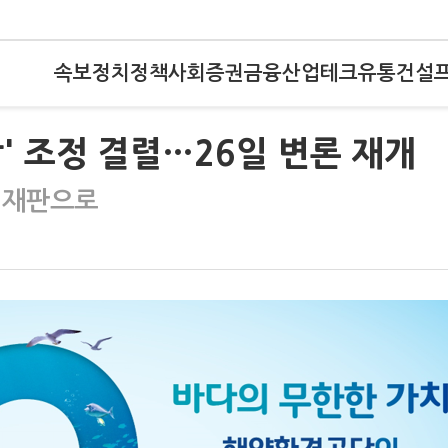
속보
정치
정책
사회
증권
금융
산업
테크
유통
건설
' 조정 결렬…26일 변론 재개
 재판으로