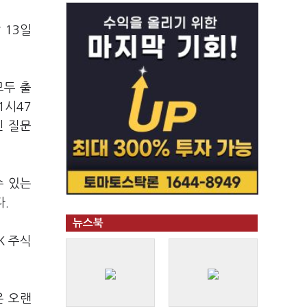
 13일
모두 출
1시47
진 질문
수 있는
.
뉴스북
K 주식
은 오랜