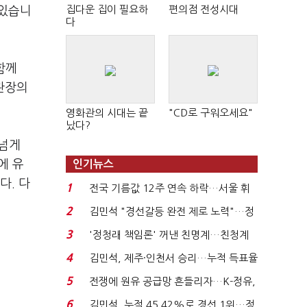
집다운 집이 필요하
편의점 전성시대
 있습니
다
함께
 관장의
영화관의 시대는 끝
"CD로 구워오세요"
났다?
 넘게
에 유
인기뉴스
다. 다
1
전국 기름값 12주 연속 하락…서울 휘
발윳값 1909원...
2
김민석 "경선갈등 완전 제로 노력"…정
청래 "반명 공세 사...
3
'정청래 책임론' 꺼낸 친명계…친청계
는 추가투표 때리기...
4
김민석, 제주·인천서 승리…누적 득표율
'1위 탈환'(종합)...
5
전쟁에 원유 공급망 흔들리자…K-정유,
에너지안보 핵심...
6
김민석, 누적 45.42%로 경선 1위…정