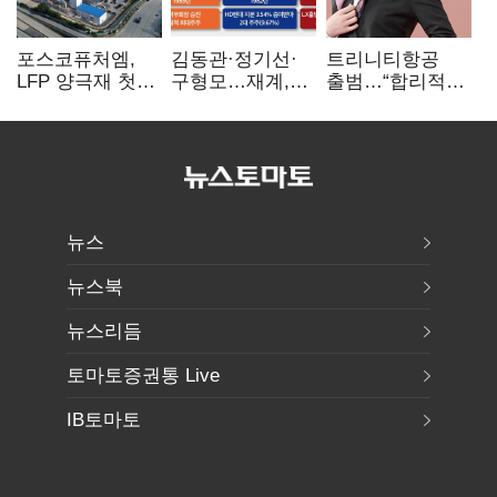
포스코퓨처엠,
김동관·정기선·
트리니티항공
LFP 양극재 첫
구형모…재계,
출범…“합리적
대규모 공급…
1980년대생
가격·기대 이상
ESS 시장 공략
전성시대
서비스로 승부”
뉴스
뉴스북
뉴스리듬
토마토증권통 Live
IB토마토