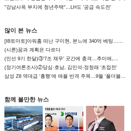
"강남사옥 부지에 청년주택"…LH도 '공급 속도전'
많이 본 뉴스
[IB토마토]아워홈 떠난 구미현, 본느에 340억 베팅…
가족 지배체제 구축
(시론)꿈과 계획은 다르다
(민선 9기 한달)③'7조 채무' 곳간에 충격…추미애,
20년만에 '비상재정' 선언 승부수
(정기여론조사)②당심·호남, 김민석-정청래 '초접전'
삼성 Z8 역대급 ‘흥행’에 애플 반격 주목…9월 ‘폴더블
대전’
함께 볼만한 뉴스