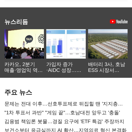
뉴스리듬
카카오, 2분기
가입자 증가
배터리 3사, 호남
매출·영업익 역대
·AIDC 성장…
ESS 시장서
최대…에이전트
SKT 2분기 성장
‘격돌’
AI 수익화 관건
본궤도
주요 뉴스
문제는 전대 이후…선호투표제로 뒤집힐 땐 '지지층
불복'
"1차 투표서 과반" "게임 끝"…호남대전 앞두고 '충돌'
김용범 책임론 봇물…경질 요구에 'ETF 특검' 주장까지
보건소부터 응급실까지 AI 확산…지역의료 혁신 본격화