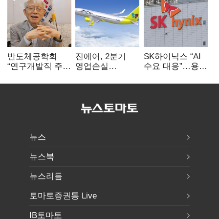
반도체공학회
진에어, 2분기
SK하이닉스 “AI
“연구개발직 주
영업손실
수요 대응”…용인
52시간제
731억…유가
·청주 팹에 54조
개선해야”
상승 여파
투자
뉴스
뉴스북
뉴스리듬
토마토증권통 Live
IB토마토