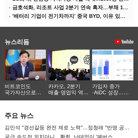
금호석화, 리조트 사업 2분기 연속 흑자…부채 170%↓
'배터리 기업이 전기차까지' 중국 BYD, 이유 있는 선전
뉴스리듬
비트코인도
카카오, 2분기
가입자 증가
국가자산으로…'
매출·영업익 역대
·AIDC 성장…
보관·평가·처분'
최대…에이전트
SKT 2분기 성장
기준은 숙제
AI 수익화 관건
본궤도
주요 뉴스
김민석 "경선갈등 완전 제로 노력"…정청래 "반명 공세
사과부터"
공급 속도전 외치더니…황희, 난데없이 '폐버스