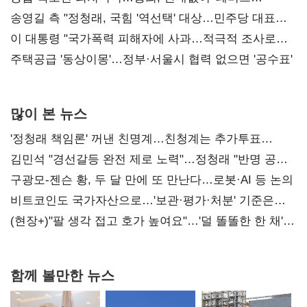
리모델링' 제안
송영길 측 "정청래, 국힘 '역선택' 대상…민주당 대표로
총선 지휘 못해"
이 대통령 "국가폭력 피해자에 사과…적극적 조사로
진실 밝혀야"
주택공급 '동상이몽'…정부·서울시 협력 없으면 '공수표'
많이 본 뉴스
'정청래 책임론' 꺼낸 친명계…친청계는 추가투표
때리기
김민석 "경선갈등 완전 제로 노력"…정청래 "반명 공세
사과부터"
구광모-젠슨 황, 두 달 만에 또 만난다…로봇·AI 등 논의
비트코인도 국가자산으로…'보관·평가·처분' 기준은
숙제
(현장+)"팔 생각 접고 호가 높여요"…'덜 똘똘한 한 채'
20억 키맞추기
함께 볼만한 뉴스