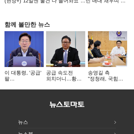
(현장+)"12일엔 물건 다 들어와요"…빈 매대 채우며 문
연 홈플러스
함께 볼만한 뉴스
이 대통령, '공급'
공급 속도전
송영길 측
팔
외치더니…황희,
"정청래, 국힘
걷어붙였는데…
난데없이 '폐버스
'역선택' 대상…
여 내부선
리모델링' 제안
민주당 대표로
'부동산
총선 지휘 못해"
망언'(종합)
뉴스