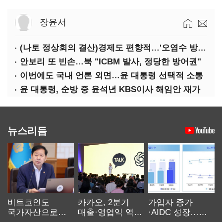
장윤서
(나토 정상회의 결산)경제도 편향적…'오염수 방류'만 용인
안보리 또 빈손…북 "ICBM 발사, 정당한 방어권"
이번에도 국내 언론 외면…윤 대통령 선택적 소통
윤 대통령, 순방 중 윤석년 KBS이사 해임안 재가
뉴스리듬
비트코인도
카카오, 2분기
가입자 증가
국가자산으로…'
매출·영업익 역대
·AIDC 성장…