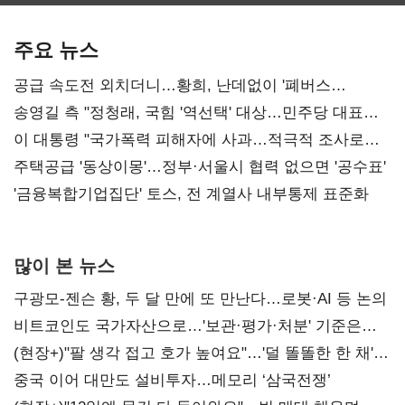
보관·평가·처분'
최대…에이전트
SKT 2분기 성장
기준은 숙제
AI 수익화 관건
본궤도
주요 뉴스
공급 속도전 외치더니…황희, 난데없이 '폐버스
리모델링' 제안
송영길 측 "정청래, 국힘 '역선택' 대상…민주당 대표로
총선 지휘 못해"
이 대통령 "국가폭력 피해자에 사과…적극적 조사로
진실 밝혀야"
주택공급 '동상이몽'…정부·서울시 협력 없으면 '공수표'
'금융복합기업집단' 토스, 전 계열사 내부통제 표준화
많이 본 뉴스
구광모-젠슨 황, 두 달 만에 또 만난다…로봇·AI 등 논의
비트코인도 국가자산으로…'보관·평가·처분' 기준은
숙제
(현장+)"팔 생각 접고 호가 높여요"…'덜 똘똘한 한 채'
20억 키맞추기
중국 이어 대만도 설비투자…메모리 ‘삼국전쟁’