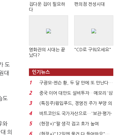
집다운 집이 필요하
편의점 전성시대
다
영화관의 시대는 끝
"CD로 구워오세요"
났다?
가 도
인기뉴스
조원대
1
구광모-젠슨 황, 두 달 만에 또 만난다…
로봇·AI 등 논...
2
중국 이어 대만도 설비투자…메모리 ‘삼
습도
국전쟁’
3
(특징주)윙입푸드, 경영진 주가 부양 의
지에 상한가...
4
비트코인도 국가자산으로…'보관·평가·
처분' 기준은 ...
유와
5
(현장+)"팔 생각 접고 호가 높여
요"…'덜 똘똘한 한 채' 20...
반대 의
6
(현장+)"12일엔 물건 다 들어와요"…