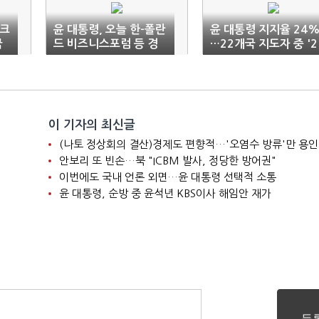
우크
윤 대통령, 오늘 한-폴란
윤 대통령 지지율 24
국
드 비즈니스포럼 등 경
…22개국 지도자 중 '2
제행사로 순방 마무리
1위'
이 기자의 최신글
(나토 정상회의 결산)경제도 편향적…'오염수 방류'만 용인
안보리 또 빈손…북 "ICBM 발사, 정당한 방어권"
이번에도 국내 언론 외면…윤 대통령 선택적 소통
윤 대통령, 순방 중 윤석년 KBS이사 해임안 재가