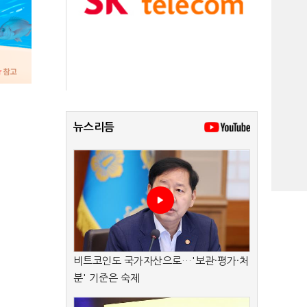
뉴스리듬
비트코인도 국가자산으로…'보관·평가·처
분' 기준은 숙제