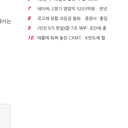
빈 매대 채우며 문 연 ...
7
네이버, 2분기 영업익 5203억원…전년
비 0.2% 감소...
8
국고채 담합 과징금 철퇴…증권사 '충당
해서는
금 폭탄' 우려...
9
(민선 9기 한달)③'7조 채무' 곳간에 충
격…추미애, 20년...
10
애플에 퇴짜 놓은 CXMT…K반도체 협
상력 ‘호재’...