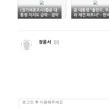
(정기여론조사)⑥윤 대
윤 대통령 "폴란드, 
통령 지지도 급락…겹악
라 재건 파트너"…한
재에 33.4%
무기 추가 구입
장윤서