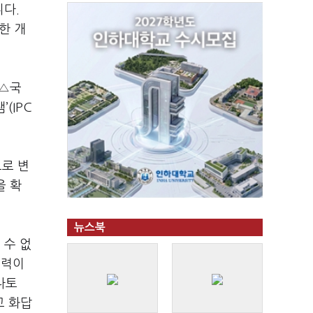
다.
한 개
 △국
(IPC
으로 변
을 확
뉴스북
 수 없
협력이
나토
고 화답