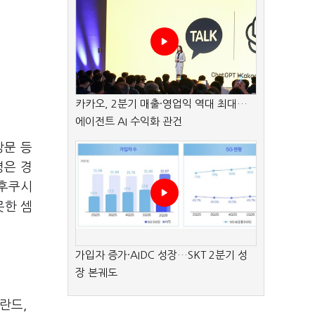
카카오, 2분기 매출·영업익 역대 최대…
에이전트 AI 수익화 관건
방문 등
령은 경
 후쿠시
못한 셈
가입자 증가·AIDC 성장…SKT 2분기 성
장 본궤도
란드,