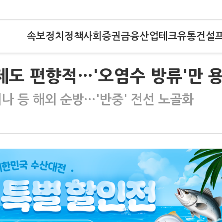
속보
정치
정책
사회
증권
금융
산업
테크
유통
건설
제도 편향적…'오염수 방류'만 
나 등 해외 순방…'반중' 전선 노골화