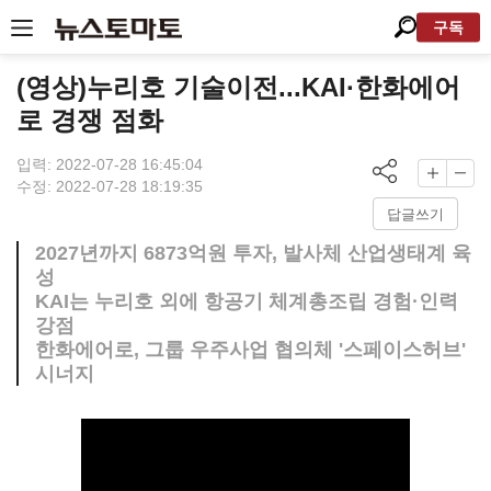
구독
(영상)누리호 기술이전...KAI·한화에어
로 경쟁 점화
입력: 2022-07-28 16:45:04
수정: 2022-07-28 18:19:35
답글쓰기
2027년까지 6873억원 투자, 발사체 산업생태계 육
성
KAI는 누리호 외에 항공기 체계총조립 경험·인력
강점
한화에어로, 그룹 우주사업 협의체 '스페이스허브'
시너지