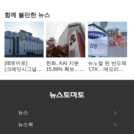
확대로 분위기 반전
함께 볼만한 뉴스
[IB토마토]
한화, KAI 지분
뉴노멀 된 반도체
(크레딧시그널)
15.89% 확보…
‘LTA’…메모리
지엔씨에너지, AI
기업결합심사
3사, 2030년까지
데이터센터 타고
신청 예정
54조 선불 계약
외형 확대
뉴스
뉴스북