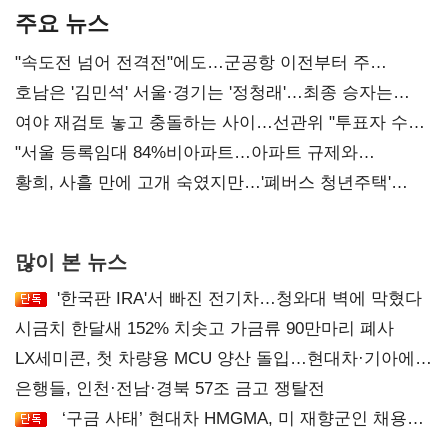
주요 뉴스
"속도전 넘어 전격전"에도…군공항 이전부터 주
52시간까지 '뇌관'
호남은 '김민석' 서울·경기는 '정청래'…최종 승자는
'안갯속'
여야 재검토 놓고 충돌하는 사이…선관위 "투표자 수
오차 당연"
"서울 등록임대 84%비아파트…아파트 규제와
달리해야"
황희, 사흘 만에 고개 숙였지만…'폐버스 청년주택'
후폭풍
많이 본 뉴스
'한국판 IRA'서 빠진 전기차…청와대 벽에 막혔다
시금치 한달새 152% 치솟고 가금류 90만마리 폐사
LX세미콘, 첫 차량용 MCU 양산 돌입…현대차·기아에
공급
은행들, 인천·전남·경북 57조 금고 쟁탈전
‘구금 사태’ 현대차 HMGMA, 미 재향군인 채용