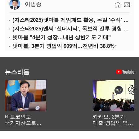
이범종
(지스타2025)넷마블 게임패드 활용, 몬길 '수석' 7대죄 '차석'
(지스타2025)엔씨 '신더시티', 독보적 전투 경험 필요
넷마블 "4분기 성장…내년 상반기도 기대"
넷마블, 3분기 영업익 909억…전년비 38.8%↑
뉴스리듬
비트코인도
카카오, 2분기
국가자산으로…'
매출·영업익 역대
보관·평가·처분'
최대…에이전트
기준은 숙제
AI 수익화 관건