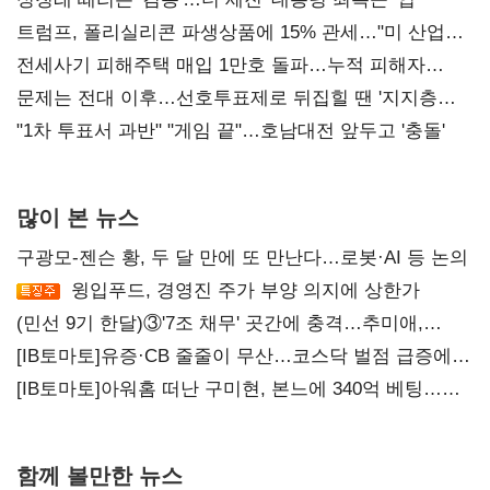
트럼프, 폴리실리콘 파생상품에 15% 관세…"미 산업
재건"
전세사기 피해주택 매입 1만호 돌파…누적 피해자
4만278명
문제는 전대 이후…선호투표제로 뒤집힐 땐 '지지층
불복'
"1차 투표서 과반" "게임 끝"…호남대전 앞두고 '충돌'
많이 본 뉴스
구광모-젠슨 황, 두 달 만에 또 만난다…로봇·AI 등 논의
윙입푸드, 경영진 주가 부양 의지에 상한가
(민선 9기 한달)③'7조 채무' 곳간에 충격…추미애,
20년만에 '비상재정' 선언 승부수
[IB토마토]유증·CB 줄줄이 무산…코스닥 벌점 급증에
상폐 압박
[IB토마토]아워홈 떠난 구미현, 본느에 340억 베팅…
가족 지배체제 구축
함께 볼만한 뉴스