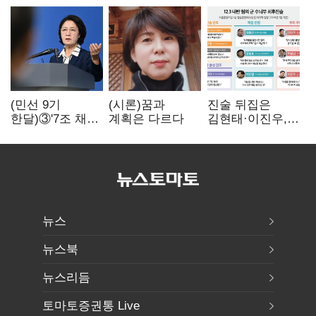
(민선 9기
(시론)꿈과
진술 뒤집은
한달)③'7조 채무'
계획은 다르다
김현태·이진우,
곳간에 충격…
박안수는 "국가에
추미애, 20년만에
헌신"…법정서
'비상재정' 선언
드러난 군
승부수
수뇌부의 민낯
뉴스
뉴스북
뉴스리듬
토마토증권통 Live