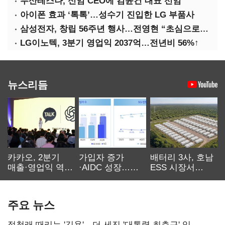
두산테스나, 신임 CEO에 김윤건 대표 선임
아이폰 효과 ‘톡톡’…성수기 진입한 LG 부품사
삼성전자, 창립 56주년 행사…전영현 “초심으로 경쟁력 회복해야”
LG이노텍, 3분기 영업익 2037억…전년비 56%↑
뉴스리듬
카카오, 2분기
가입자 증가
배터리 3사, 호남
매출·영업익 역대
·AIDC 성장…
ESS 시장서
최대…에이전트
SKT 2분기 성장
‘격돌’
AI 수익화 관건
본궤도
주요 뉴스
정청래 때리는 '김용'…더 세진 '대통령 최측근' 입