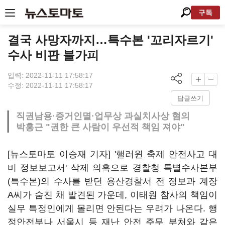
구독
결국 사망자까지…특수본 '꼬리자르기'
수사 비판 불가피
입력: 2022-11-11 17:58:17
수정: 2022-11-11 17:58:17
답글쓰기
직권남용·증거인멸·업무상 과실치사상 혐의
박홍근 "권한 큰 사람이 우선적 책임 져야"
[뉴스토마토 이승재 기자] '핼러윈 축제 안전사고 대
비 정보보고서' 삭제 의혹으로 경찰청 특별수사본부
(특수본)의 수사를 받던 용산경찰서 전 정보과 계장
A씨가 숨진 채 발견된 가운데, 이태원 참사의 책임이
실무 특정인에게 몰리면 안된다는 우려가 나온다. 행
정안전부나 서울시 등 재난 안전 주무 부처와 같은