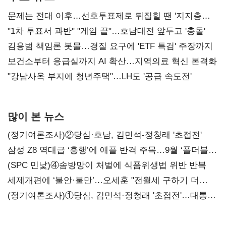
문제는 전대 이후…선호투표제로 뒤집힐 땐 '지지층
불복'
"1차 투표서 과반" "게임 끝"…호남대전 앞두고 '충돌'
김용범 책임론 봇물…경질 요구에 'ETF 특검' 주장까지
보건소부터 응급실까지 AI 확산…지역의료 혁신 본격화
"강남사옥 부지에 청년주택"…LH도 '공급 속도전'
많이 본 뉴스
(정기여론조사)②당심·호남, 김민석-정청래 '초접전'
삼성 Z8 역대급 ‘흥행’에 애플 반격 주목…9월 ‘폴더블
대전’
(SPC 민낯)④솜방망이 처벌에 식품위생법 위반 반복
세제개편에 ‘불안·불만’…오세훈 "전월세 구하기 더
힘들어질 것"
(정기여론조사)①당심, 김민석·정청래 '초접전'…대통령
지지도 '50% 아래로'(종합)