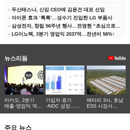
두산테스나, 신임 CEO에 김윤건 대표 선임
아이폰 효과 ‘톡톡’…성수기 진입한 LG 부품사
삼성전자, 창립 56주년 행사…전영현 “초심으로 경쟁력 회복해야”
LG이노텍, 3분기 영업익 2037억…전년비 56%↑
뉴스리듬
카카오, 2분기
가입자 증가
배터리 3사, 호남
매출·영업익 역대
·AIDC 성장…
ESS 시장서
최대…에이전트
SKT 2분기 성장
‘격돌’
AI 수익화 관건
본궤도
주요 뉴스