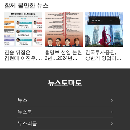
함께 볼만한 뉴스
진술 뒤집은
홍명보 선임 논란
한국투자증권,
김현태·이진우,
2년…2024년
상반기 영업이익
박안수는 "국가에
파동부터 소환·
2조1701억 원…
헌신"…법정서
압색까지
전년비 89.1%↑
드러난 군
수뇌부의 민낯
뉴스
뉴스북
뉴스리듬