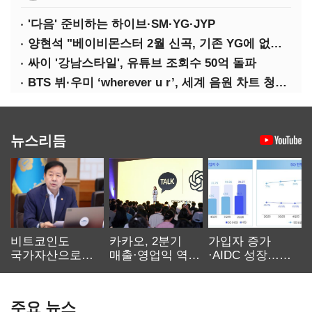
'다음' 준비하는 하이브·SM·YG·JYP
양현석 "베이비몬스터 2월 신곡, 기존 YG에 없던 노래"
싸이 '강남스타일', 유튜브 조회수 50억 돌파
BTS 뷔·우미 ‘wherever u r’, 세계 음원 차트 청신호
뉴스리듬
비트코인도
카카오, 2분기
가입자 증가
국가자산으로…'
매출·영업익 역대
·AIDC 성장…
보관·평가·처분'
최대…에이전트
SKT 2분기 성장
기준은 숙제
AI 수익화 관건
본궤도
주요 뉴스