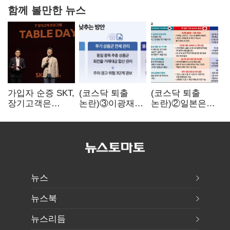
함께 볼만한 뉴스
가입자 순증 SKT,
(코스닥 퇴출
(코스닥 퇴출
장기고객은
논란)③이광재
논란)②일본은
CEO가 직접
"과속 잡더라도
5년
챙긴다
자동차 없애지는
기다려주는데
말아야"
우리는 당장
퇴출?…
시간만으론
부족한 코스닥
구하기
뉴스
뉴스북
뉴스리듬