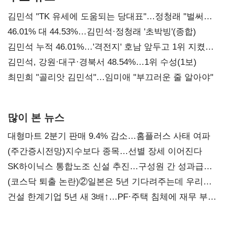
김민석 "TK 유세에 도움되는 당대표"…정청래 "벌써
대표된 양 당직 배분"
46.01% 대 44.53%…김민석·정청래 '초박빙'(종합)
김민석 누적 46.01%…'격전지' 호남 앞두고 1위 지켰다
(2보)
김민석, 강원·대구·경북서 48.54%…1위 수성(1보)
최민희 "골리앗 김민석"…임미애 "부끄러운 줄 알아야"
많이 본 뉴스
대형마트 2분기 판매 9.4% 감소…홈플러스 사태 여파
(주간증시전망)지수보다 종목…선별 장세 이어진다
SK하이닉스 통합노조 신설 추진…구성원 간 성과급
불만 확산
(코스닥 퇴출 논란)②일본은 5년 기다려주는데 우리는
당장 퇴출?…시간만으론 부족한 코스닥 구하기
건설 한계기업 5년 새 3배↑…PF·주택 침체에 재무 부담
확대