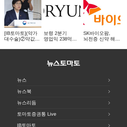
[IB토마토](약가
보령 2분기
SK바이오팜,
대수술)②약값
영업익 238억…
뇌전증 신약 해외
깎이자 R&D부터
전년 대비 6.2%↓
흥행 발판…
축소…제약업계
차세대 신약 개발
비상경영 돌입
속도
뉴스
뉴스북
뉴스리듬
토마토증권통 Live
IB토마토