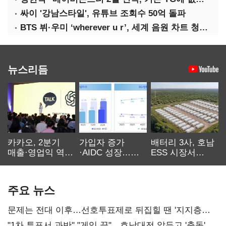
싸이 '강남스타일', 유튜브 조회수 50억 돌파
BTS 뷔·우미 ‘wherever u r’, 세계 음원 차트 청신호
뉴스리듬
카카오, 2분기
가입자 증가
배터리 3사, 호남
매출·영업익 역대
·AIDC 성장…
ESS 시장서
최대…에이전트
SKT 2분기 성장
‘격돌’
AI 수익화 관건
본궤도
주요 뉴스
문제는 전대 이후…선호투표제로 뒤집힐 땐 '지지층
불복'
"1차 투표서 과반" "게임 끝"…호남대전 앞두고 '충돌'