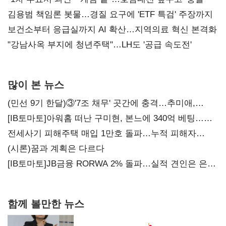
김용범 책임론 봇물…경질 요구에 'ETF 특검' 주장까지
보건소부터 응급실까지 AI 확산…지역의료 혁신 본격화
"강남사옥 부지에 청년주택"…LH도 '공급 속도전'
많이 본 뉴스
(민선 9기 한달)③'7조 채무' 곳간에 충격…추미애,
20년만에 '비상재정' 선언 승부수
[IB토마토]아워홈 떠난 구미현, 본느에 340억 베팅…
가족 지배체제 구축
전세사기 피해주택 매입 1만호 돌파…누적 피해자
4만278명
(시론)꿈과 계획은 다르다
[IB토마토]JB금융 RORWA 2% 돌파…실적 견인은 은행
아닌 캐피탈
함께 볼만한 뉴스