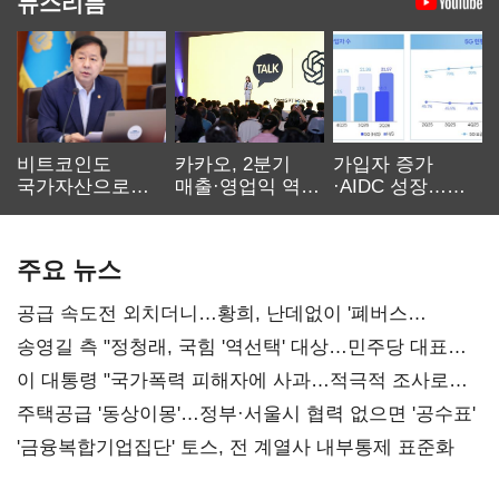
뉴스리듬
비트코인도
카카오, 2분기
가입자 증가
국가자산으로…'
매출·영업익 역대
·AIDC 성장…
보관·평가·처분'
최대…에이전트
SKT 2분기 성장
기준은 숙제
AI 수익화 관건
본궤도
주요 뉴스
공급 속도전 외치더니…황희, 난데없이 '폐버스
리모델링' 제안
송영길 측 "정청래, 국힘 '역선택' 대상…민주당 대표로
총선 지휘 못해"
이 대통령 "국가폭력 피해자에 사과…적극적 조사로
진실 밝혀야"
주택공급 '동상이몽'…정부·서울시 협력 없으면 '공수표'
'금융복합기업집단' 토스, 전 계열사 내부통제 표준화