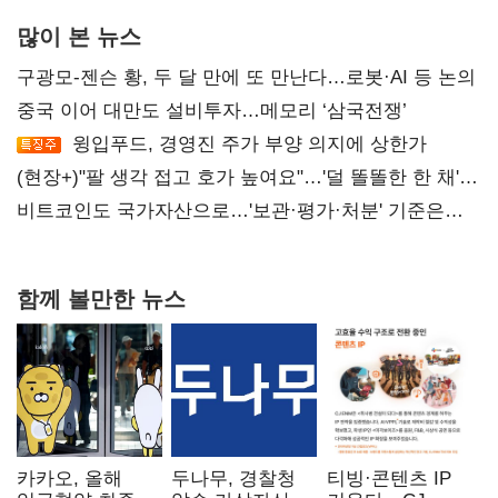
많이 본 뉴스
구광모-젠슨 황, 두 달 만에 또 만난다…로봇·AI 등 논의
중국 이어 대만도 설비투자…메모리 ‘삼국전쟁’
윙입푸드, 경영진 주가 부양 의지에 상한가
(현장+)"팔 생각 접고 호가 높여요"…'덜 똘똘한 한 채'
20억 키맞추기
비트코인도 국가자산으로…'보관·평가·처분' 기준은
숙제
함께 볼만한 뉴스
카카오, 올해
두나무, 경찰청
티빙·콘텐츠 IP