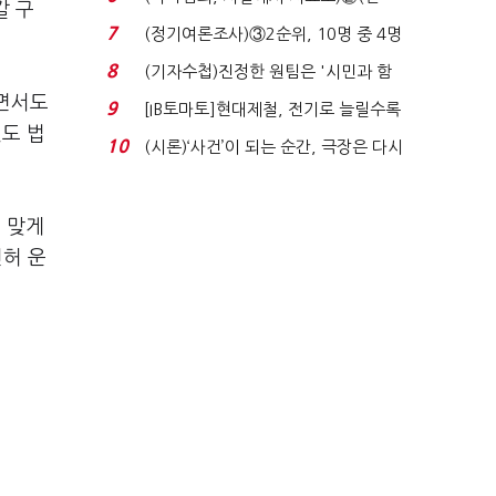
갈 구
독)"마약은 전염병…여성...
7
(정기여론조사)③2순위, 10명 중 4명
'송영길'…정청래 '한 ...
8
(기자수첩)진정한 원팀은 '시민과 함
께'일 때 완성...
라면서도
9
[IB토마토]현대제철, 전기로 늘릴수록
도 법
전기료 부담…저...
10
(시론)‘사건’이 되는 순간, 극장은 다시
살아난다...
 맞게
면허 운