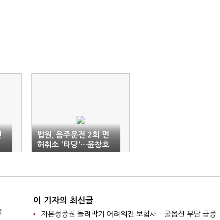
번
법원, 음주운전 2회 면
허취소 '타당'…윤창호
법 위헌과 무관
이 기자의 최신글
윤
자본성증권 돌려막기 어려워진 보험사…콜옵션 부담 급증