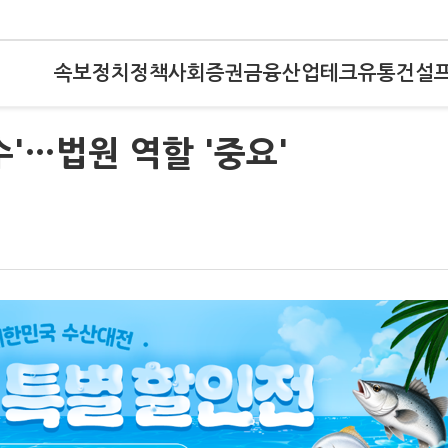
속보
정치
정책
사회
증권
금융
산업
테크
유통
건설
'…법원 역할 '중요'