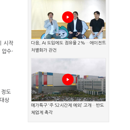
기 시작
다음, AI 도입에도 점유율 2%…에이전트
차별화가 관건
 압수·
 정도
 대상
메가특구 ‘주 52시간제 예외’ 고개…반도
체업계 촉각