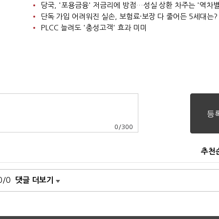
당국, '포용금융' 저금리에 방점…성실 상환 차주는 '역차별
단독 가입 어려워진 실손, 보험료·보장 다 줄어든 5세대는?
PLCC 늘려도 '충성고객' 효과 미미
0
/
300
추천
0/0
댓글 더보기