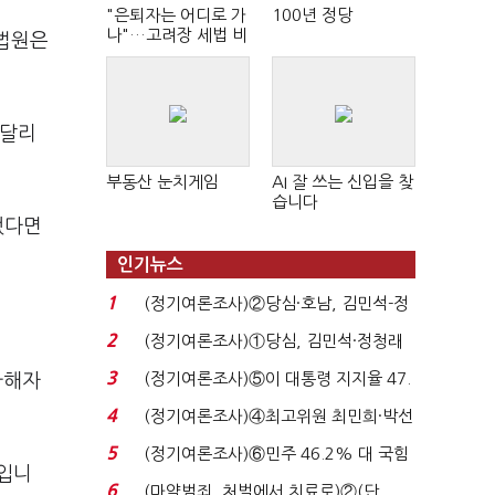
"은퇴자는 어디로 가
100년 정당
나"…고려장 세법 비
 법원은
판 확산
 달리
부동산 눈치게임
AI 잘 쓰는 신입을 찾
습니다
했다면
인기뉴스
1
(정기여론조사)②당심·호남, 김민석-정
청래 '초접전'...
2
(정기여론조사)①당심, 김민석·정청래
'초접전'…대통령 ...
3
(정기여론조사)⑤이 대통령 지지율 47.
가해자
7%…일주일 만에 ...
4
(정기여론조사)④최고위원 최민희·박선
원 '양강'…서미...
5
(정기여론조사)⑥민주 46.2% 대 국힘
대입니
31.0%…오차범위 밖 ...
6
(마약범죄, 처벌에서 치료로)②(단