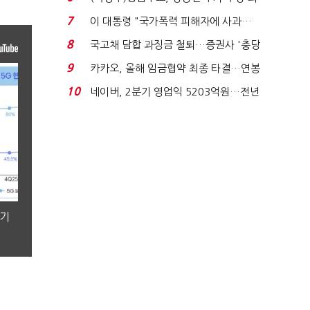
지에 상한가...
7
이 대통령 "국가폭력 피해자에 사과…
적극적 조사로 진...
8
국고채 담합 과징금 철퇴…증권사 '충당
금 폭탄' 우려...
9
카카오, 올해 임금협약 최종 타결…연봉
6.3% 인상·격려...
10
네이버, 2분기 영업익 5203억원…전년
비 0.2% 감소...
분기