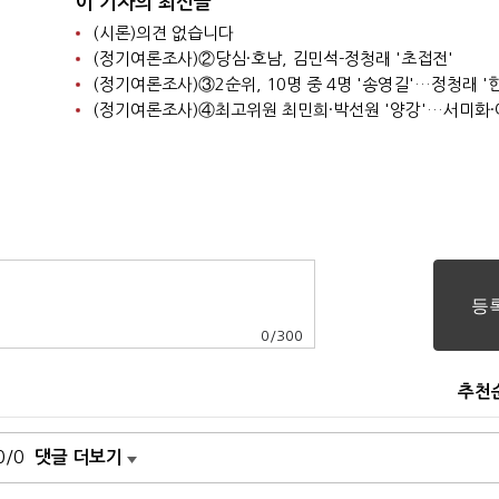
이 기자의 최신글
(시론)의견 없습니다
(정기여론조사)②당심·호남, 김민석-정청래 '초접전'
0
/
300
추천
0/0
댓글 더보기