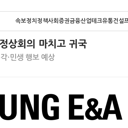
속보
정치
정책
사회
증권
금융
산업
테크
유통
건설
0 정상회의 마치고 귀국
각·민생 행보 예상