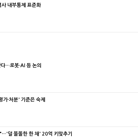
계열사 내부통제 표준화
난다…로봇·AI 등 논의
가·처분' 기준은 숙제
"…'덜 똘똘한 한 채' 20억 키맞추기