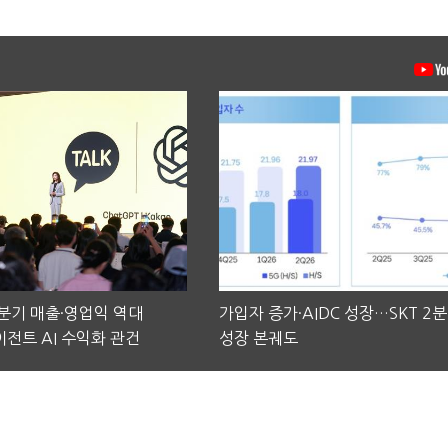
2분기 매출·영업익 역대
가입자 증가·AIDC 성장…SKT 2
전트 AI 수익화 관건
성장 본궤도