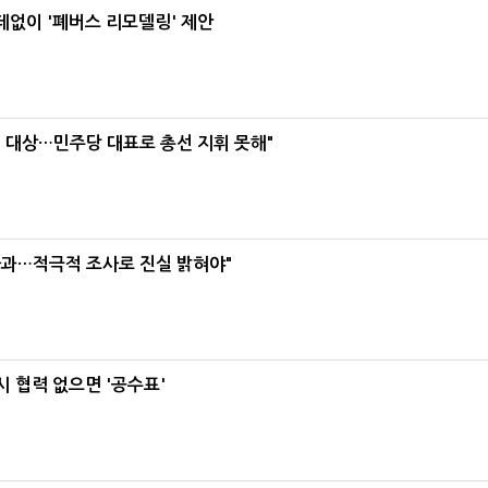
데없이 '폐버스 리모델링' 제안
택' 대상…민주당 대표로 총선 지휘 못해"
사과…적극적 조사로 진실 밝혀야"
 협력 없으면 '공수표'