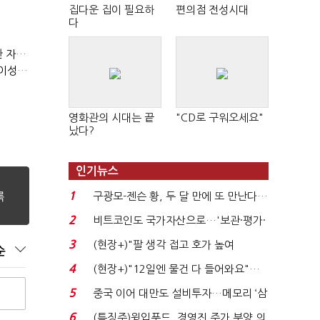
집다운 집이 필요하
편의점 전성시대
다
(정기여론조사)③2순위, 10명 중 4명 '송영길'…정청래 '한 자릿수'
(정기여론조사)④최고위원 최민희·박선원 '양강'…서미화·이성윤·임미애 뒤이어
영화관의 시대는 끝
"CD로 구워오세요"
났다?
인기뉴스
1
구광모-젠슨 황, 두 달 만에 또 만난다…
로봇·AI 등 논...
2
비트코인도 국가자산으로…'보관·평가·
처분' 기준은 ...
3
(현장+)"팔 생각 접고 호가 높여
순
요"…'덜 똘똘한 한 채' 20...
4
(현장+)"12일엔 물건 다 들어와요"…
빈 매대 채우며 문 연 ...
5
중국 이어 대만도 설비투자…메모리 ‘삼
국전쟁’
6
(특징주)윙입푸드, 경영진 주가 부양 의