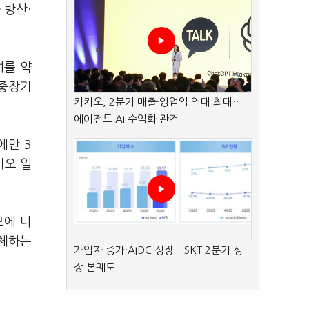
 방산·
여를 약
 중장기
카카오, 2분기 매출·영업익 역대 최대…
에이전트 AI 수익화 관건
에만 3
미오 일
보에 나
교체하는
가입자 증가·AIDC 성장…SKT 2분기 성
장 본궤도