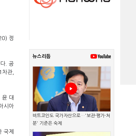
0) 정
뉴스리듬
다. 공
1차관,
 윤 대
동아시아
비트코인도 국가자산으로…'보관·평가·처
분' 기준은 숙제
한 국제