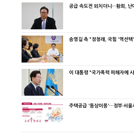
공급 속도전 외치더니…황희, 난
송영길 측 "정청래, 국힘 '역선
이 대통령 "국가폭력 피해자에 
주택공급 '동상이몽'…정부·서울시