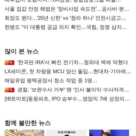
맞춘다
서울 집값 안정 해법은 '정비사업 속도전'…공사비·분쟁
해소도 과제
회장도 뛴다…'20년 신한' vs '청라 하나' 인천시금고
정면승부
한병도 "이 대통령 공급 의지 확인…국힘, 정쟁 삼지
말아야"
많이 본 뉴스
'한국판 IRA'서 빠진 전기차…청와대 벽에 막혔다
LX세미콘, 첫 차량용 MCU 양산 돌입…현대차·기아에
공급
매일유업 평택공장서 청소 작업 중 1명
사망…"안전관리체계 재점검"
경찰, '보완수사 거부' 땐 '인사 불이익·수사자격
배제'
[IB토마토]동원파츠, IPO 승부수…영업익 7배 성장의
이면은 고객 편중
함께 볼만한 뉴스