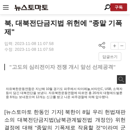
구독
북, 대북전단금지법 위헌에 "종말 기폭
제"
입력: 2023-11-08 11:07:58
수정: 2023-11-08 11:07:58
답글쓰기
"고도의 심리전이자 전쟁 개시 앞선 선제공격"
자유북한운동연합은 지난해 10월 경기도 파주에서 타이레놀,비타민C, USB, 소책자
등이 담긴 대북전단을 보냈다. 자유북한운동연합에 따르면 총 20개의 대형애드벌룬
중 8개는 보내졌으며 12개는 신고를 받고 나온 파주경찰에 의해 압수됐다.
[뉴스토마토 한동인 기자] 북한이 8일 우리 헌법재판
소의 대북전단금지법(남북관계발전법 개정안) 위헌
결정에 대해 "종말의 기폭제로 작용할 것"이라며 군