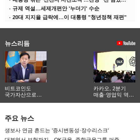
규제 역설…세제개편안 '누더기' 수순
20대 지지율 급락에…이 대통령 "청년정책 재편"
뉴스리듬
비트코인도
카카오, 2분기
국가자산으로…'
매출·영업익 역대
보관·평가·처분'
최대…에이전트
기준은 숙제
AI 수익화 관건
주요 뉴스
생보사 연금 흔드는 '증시변동성·장수리스크'
대부업서 보험까지…OK금융, 종합금융그룹 퍼즐