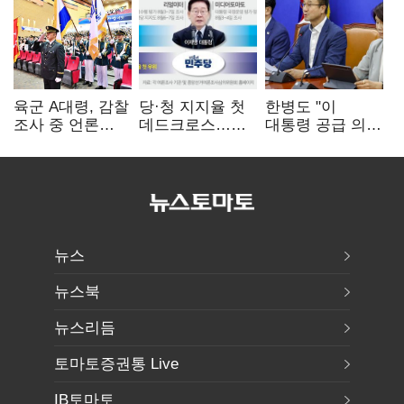
육군 A대령, 감찰
당·청 지지율 첫
한병도 "이
조사 중 언론
데드크로스…
대통령 공급 의지
기고…피해자
악재만 '수두룩'
확인…국힘, 정쟁
'부글부글'
삼지 말아야"
뉴스
뉴스북
뉴스리듬
토마토증권통 Live
IB토마토