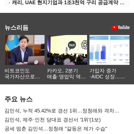
캐리, UAE 현지기업과 1조3천억 구리 공급계약 체결
뉴스리듬
비트코인도
카카오, 2분기
가입자 증가
국가자산으로…'
매출·영업익 역대
·AIDC 성장…
보관·평가·처분'
최대…에이전트
SKT 2분기 성장
기준은 숙제
AI 수익화 관건
본궤도
주요 뉴스
김민석, 누적 45.42%로 경선 1위…정청래와 격차
0.86%p(2보)
김민석, 제주·인천 당대표 경선서 '1위'(1보)
공세 멈춘 김민석…정청래 "갈등은 제가 수습"