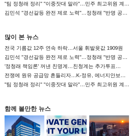
"팀 정청래 정리" "이중잣대 말라"…민주 최고위원 계파
다툼 격화
김민석 "경선갈등 완전 제로 노력"…정청래 "반명 공세
사과부터"
많이 본 뉴스
전국 기름값 12주 연속 하락…서울 휘발윳값 1909원
김민석 "경선갈등 완전 제로 노력"…정청래 "반명 공세
사과부터"
'정청래 책임론' 꺼낸 친명계…친청계는 추가투표
때리기
전쟁에 원유 공급망 흔들리자…K-정유, 에너지안보
핵심으로 재부상
"팀 정청래 정리" "이중잣대 말라"…민주 최고위원 계파
다툼 격화
함께 볼만한 뉴스