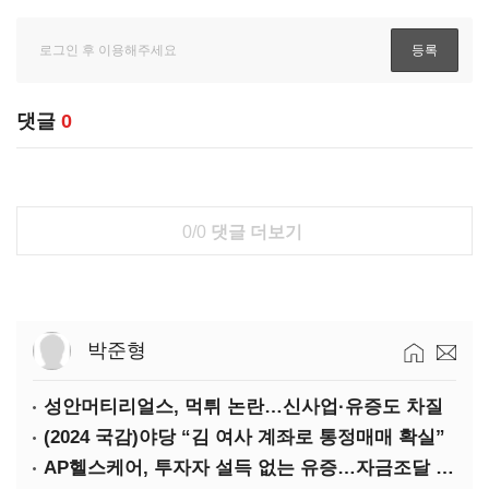
댓글
0
0/0
댓글 더보기
박준형
성안머티리얼스, 먹튀 논란…신사업·유증도 차질
(2024 국감)야당 “김 여사 계좌로 통정매매 확실”
AP헬스케어, 투자자 설득 없는 유증…자금조달 ‘빨간불’