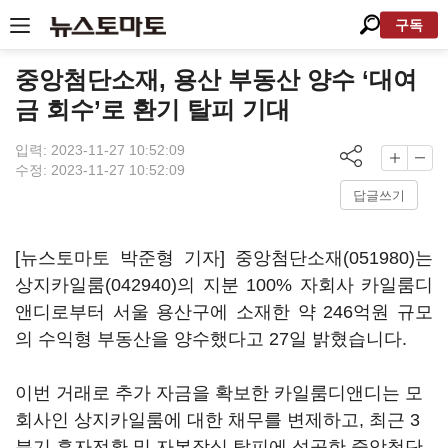
구독
중앙첨단소재, 용산 부동산 양수 ‘대여
금 회수’로 환기 탈피 기대
입력: 2023-11-27 10:52:09
수정: 2023-11-27 10:52:09
답글쓰기
[뉴스토마토 박준형 기자]
중앙첨단소재(051980)
는
상지카일룸(042940)
의 지분 100% 자회사 카일룸디
앤디로부터 서울 용산구에 소재한 약 246억원 규모
의 수익형 부동산을 양수했다고 27일 밝혔습니다.
이번 거래로 추가 자금을 확보한 카일룸디앤디는 모
회사인 상지카일룸에 대한 채무를 변제하고, 최근 3
분기 흑자전환 및 자본잠식 탈피에 성공한 중앙첨단