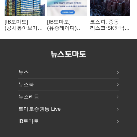
[IB토마토]
[IB토마토]
코스피, 중동
(공시톺아보기)
(유증레이다)
리스크·SK하닉
수주 공시, 왜
툴젠, 조달액
5% 급락에
바로 매출로
3분의 1 토막…
뒷걸음
잡히지 않을까
특허소송
비용부터 챙긴다
뉴스
뉴스북
뉴스리듬
토마토증권통 Live
IB토마토