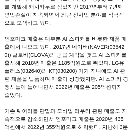
를 개발해 캐시카우로 삼았지만
2017
년부터
7
년째
영업손실이 지속되면서 최근 신사업 분야를 적극적
으로 모색하고 있다
.
인포마크 매출은 대부분
AI
스피커를 비롯한 제품 매
출에서 나오고 있다
. 2017
년 네이버(
NAVER(03542
0)
) 클로바
(CLOVA)
와 공급 계약을 맺고
AI
스피커를
출시해
2018
년 매출은
1185
억원으로 뛰었다
.
LG유
플러스(032640)
와
KT(030200)
기가
지니에도
AI
관
련
제품을
납품하며
매출이
성장했지만
,
AI
스피커 경
쟁사들이 늘어나면서
2022
년 매출은
205
억원까지
줄었다
.
기존 웨어러블 단말과 모바일 라우터 관련 매출도 지
속적으로 감소하면서 인포마크 매출은
2020
년
435
억원에서
2022
년
355
억원으로 하락했다
.
지난해
3
분