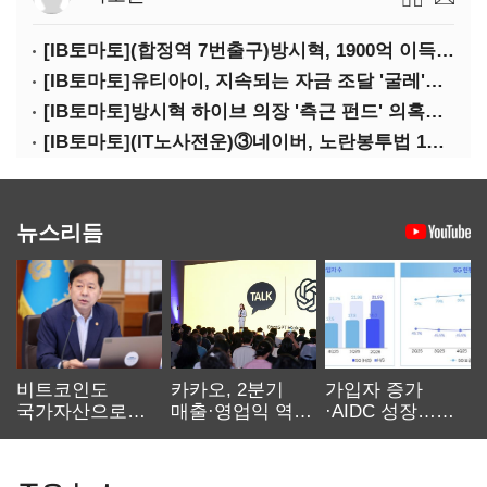
[IB토마토](합정역 7번출구)방시혁, 1900억 이득 논란…하이브 상장 진실은?
[IB토마토]유티아이, 지속되는 자금 조달 '굴레'…부채 리스크 고조
[IB토마토]방시혁 하이브 의장 '측근 펀드' 의혹…실상은 해외 투자 무산
[IB토마토](IT노사전운)③네이버, 노란봉투법 1호 되나…관건은 '진짜 주인'
뉴스리듬
비트코인도
카카오, 2분기
가입자 증가
국가자산으로…'
매출·영업익 역대
·AIDC 성장…
보관·평가·처분'
최대…에이전트
SKT 2분기 성장
기준은 숙제
AI 수익화 관건
본궤도