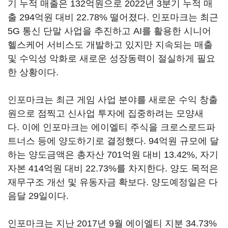
기 누적 매출은
132
억원으로
2022
년
3
분기 누적 매
출
294
억원 대비
22.78%
떨어졌다
.
인포마크는 최근
5G
통신 단말 사업을 추진하고
AI
를 활용한 시니어
헬스케어 서비스도 개발하고 있지만 지속되는 매출
및 수익성 악화로 새로운 성장동력이 절실하게 필요
한 상황이다
.
인포마크는 최근 게임 사업 분야를 새로운 수익 창출
원으로 점찍고 신사업 투자에 집중하려는 모양새
다
.
이에 인포마크는 에이엘티 주식을 크로스로드파
트너스 등에 양도하기로 결정했다
. 94
억원 규모에 달
하는 양도금액은 총자산
701
억원 대비
13.42%,
자기
자본
414
억원 대비
22.73%
를 차지한다
.
양도 목적은
재무구조 개선 및 유동자금 확보다
.
양도예정일은 다
음달
29
일이다
.
인포마크는 지난
2017
년
9
월 에이엘티 지분
34.73%