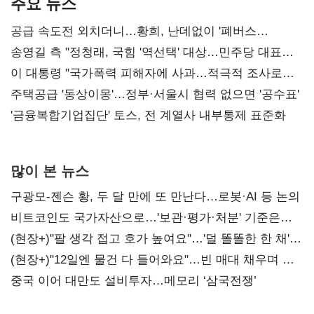
주요 뉴스
공급 속도전 외치더니…황희, 난데없이 '폐버스
리모델링' 제안
송영길 측 "정청래, 국힘 '역선택' 대상…민주당 대표로
총선 지휘 못해"
이 대통령 "국가폭력 피해자에 사과…적극적 조사로
진실 밝혀야"
주택공급 '동상이몽'…정부·서울시 협력 없으면 '공수표'
'금융복합기업집단' 토스, 전 계열사 내부통제 표준화
많이 본 뉴스
구광모-젠슨 황, 두 달 만에 또 만난다…로봇·AI 등 논의
비트코인도 국가자산으로…'보관·평가·처분' 기준은
숙제
(현장+)"팔 생각 접고 호가 높여요"…'덜 똘똘한 한 채'
20억 키맞추기
(현장+)"12일엔 물건 다 들어와요"…빈 매대 채우며 문
연 홈플러스
중국 이어 대만도 설비투자…메모리 ‘삼국전쟁’