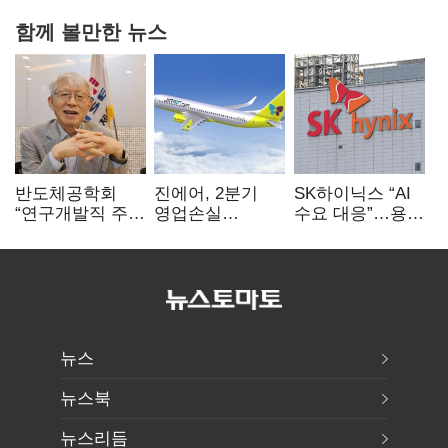
함께 볼만한 뉴스
반도체공학회
진에어, 2분기
SK하이닉스 “AI
“연구개발직 주
영업손실
수요 대응”…용인
52시간제
731억…유가
·청주 팹에 54조
개선해야”
상승 여파
투자
뉴스
뉴스북
뉴스리듬