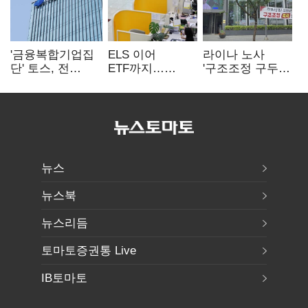
'금융복합기업집
ELS 이어
라이나 노사
단' 토스, 전
ETF까지…
'구조조정 구두
계열사 내부통제
고위험상품 판매
합의안' 도출
표준화
제동 걸린 은행
뉴스
뉴스북
뉴스리듬
토마토증권통 Live
IB토마토