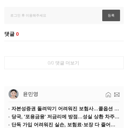
댓글
0
0/0
댓글 더보기
윤민영
자본성증권 돌려막기 어려워진 보험사…콜옵션 부담 급증
당국, '포용금융' 저금리에 방점…성실 상환 차주는 '역차별'
단독 가입 어려워진 실손, 보험료·보장 다 줄어든 5세대는?