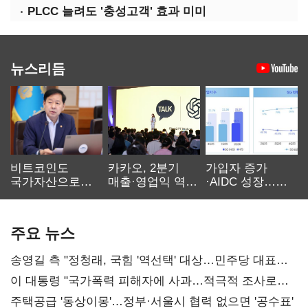
PLCC 늘려도 '충성고객' 효과 미미
뉴스리듬
비트코인도
카카오, 2분기
가입자 증가
국가자산으로…'
매출·영업익 역대
·AIDC 성장…
보관·평가·처분'
최대…에이전트
SKT 2분기 성장
기준은 숙제
AI 수익화 관건
본궤도
주요 뉴스
송영길 측 "정청래, 국힘 '역선택' 대상…민주당 대표로
총선 지휘 못해"
이 대통령 "국가폭력 피해자에 사과…적극적 조사로
진실 밝혀야"
주택공급 '동상이몽'…정부·서울시 협력 없으면 '공수표'