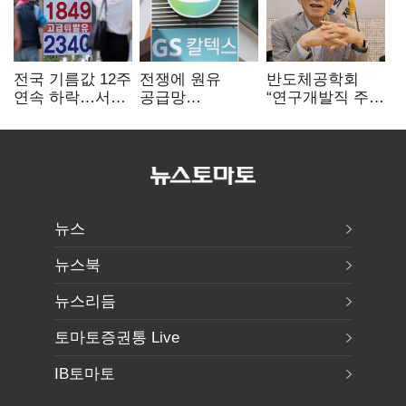
전국 기름값 12주
전쟁에 원유
반도체공학회
연속 하락…서울
공급망
“연구개발직 주
휘발윳값 1909원
흔들리자…K-
52시간제
정유, 에너지안보
개선해야”
핵심으로 재부상
뉴스
뉴스북
뉴스리듬
토마토증권통 Live
IB토마토