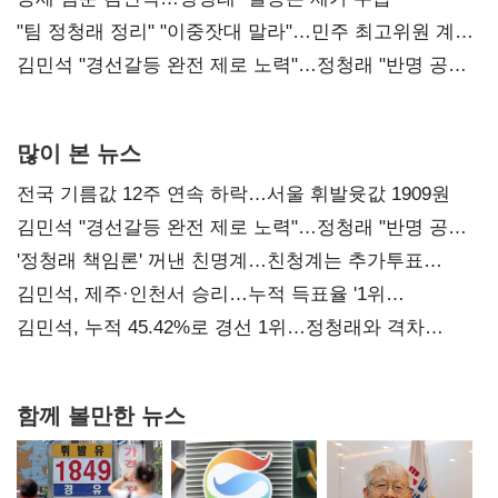
"팀 정청래 정리" "이중잣대 말라"…민주 최고위원 계파
다툼 격화
김민석 "경선갈등 완전 제로 노력"…정청래 "반명 공세
사과부터"
많이 본 뉴스
전국 기름값 12주 연속 하락…서울 휘발윳값 1909원
김민석 "경선갈등 완전 제로 노력"…정청래 "반명 공세
사과부터"
'정청래 책임론' 꺼낸 친명계…친청계는 추가투표
때리기
김민석, 제주·인천서 승리…누적 득표율 '1위
탈환'(종합)
김민석, 누적 45.42%로 경선 1위…정청래와 격차
0.86%p(2보)
함께 볼만한 뉴스