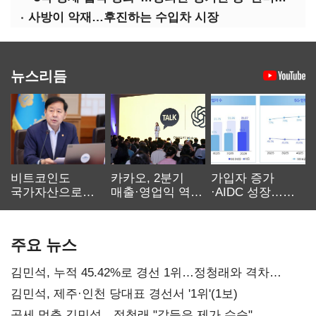
사방이 악재…후진하는 수입차 시장
뉴스리듬
비트코인도
카카오, 2분기
가입자 증가
국가자산으로…'
매출·영업익 역대
·AIDC 성장…
보관·평가·처분'
최대…에이전트
SKT 2분기 성장
기준은 숙제
AI 수익화 관건
본궤도
주요 뉴스
김민석, 누적 45.42%로 경선 1위…정청래와 격차
0.86%p(2보)
김민석, 제주·인천 당대표 경선서 '1위'(1보)
공세 멈춘 김민석…정청래 "갈등은 제가 수습"