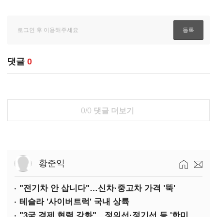
댓글
0
0/0
댓글 더보기
황준익
"전기차 안 삽니다"…신차·중고차 가격 '뚝'
테슬라 '사이버트럭' 국내 상륙
"3국 경제 협력 강화"…정의선·정기선 등 '한미일 경제대화' 참석