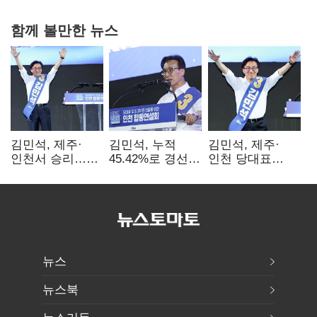
함께 볼만한 뉴스
김민석, 제주·
김민석, 누적
김민석, 제주·
인천서 승리…
45.42%로 경선
인천 당대표
누적 득표율 '1위
1위…정청래와
경선서 '1위'(1보)
탈환'(종합)
격차
0.86%p(2보)
뉴스
뉴스북