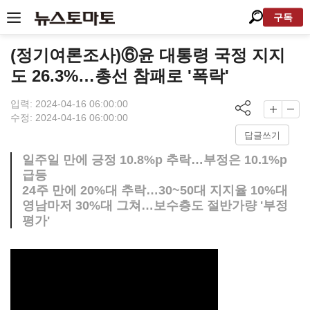
구독
(정기여론조사)⑥윤 대통령 국정 지지
도 26.3%…총선 참패로 '폭락'
입력: 2024-04-16 06:00:00
수정: 2024-04-16 06:00:00
답글쓰기
일주일 만에 긍정 10.8%p 추락…부정은 10.1%p
급등
24주 만에 20%대 추락…30~50대 지지율 10%대
영남마저 30%대 그쳐…보수층도 절반가량 '부정
평가'