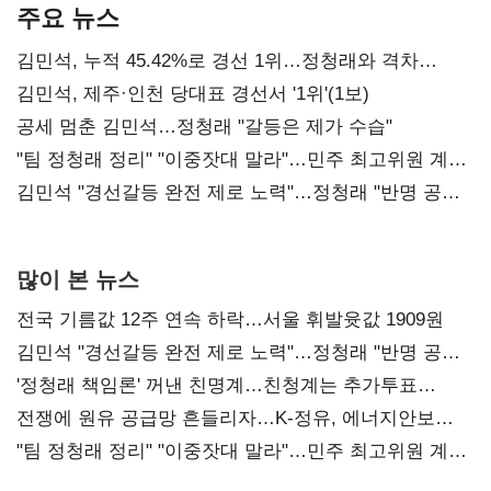
주요 뉴스
김민석, 누적 45.42%로 경선 1위…정청래와 격차
0.86%p(2보)
김민석, 제주·인천 당대표 경선서 '1위'(1보)
공세 멈춘 김민석…정청래 "갈등은 제가 수습"
"팀 정청래 정리" "이중잣대 말라"…민주 최고위원 계파
다툼 격화
김민석 "경선갈등 완전 제로 노력"…정청래 "반명 공세
사과부터"
많이 본 뉴스
전국 기름값 12주 연속 하락…서울 휘발윳값 1909원
김민석 "경선갈등 완전 제로 노력"…정청래 "반명 공세
사과부터"
'정청래 책임론' 꺼낸 친명계…친청계는 추가투표
때리기
전쟁에 원유 공급망 흔들리자…K-정유, 에너지안보
핵심으로 재부상
"팀 정청래 정리" "이중잣대 말라"…민주 최고위원 계파
다툼 격화