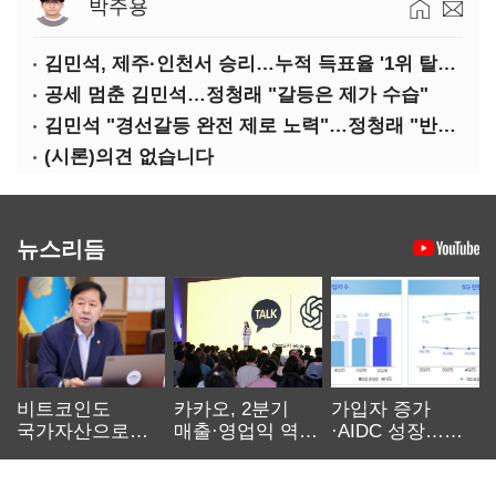
박주용
김민석, 제주·인천서 승리…누적 득표율 '1위 탈환'(종합)
공세 멈춘 김민석…정청래 "갈등은 제가 수습"
김민석 "경선갈등 완전 제로 노력"…정청래 "반명 공세 사과부터"
(시론)의견 없습니다
뉴스리듬
비트코인도
카카오, 2분기
가입자 증가
국가자산으로…'
매출·영업익 역대
·AIDC 성장…
보관·평가·처분'
최대…에이전트
SKT 2분기 성장
기준은 숙제
AI 수익화 관건
본궤도