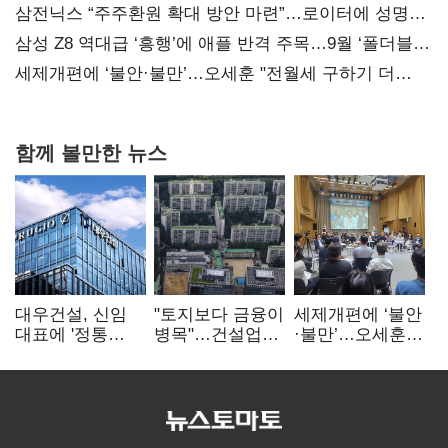
지지도 '50% 아래로'(종합)
삼전닉스 “주주환원 확대 방안 마련”…로이터에 성명
보내
삼성 Z8 역대급 ‘흥행’에 애플 반격 주목…9월 ‘폴더블
대전’
세제개편에 ‘불안·불만’…오세훈 "전월세 구하기 더
힘들어질 것"
함께 볼만한 뉴스
대우건설, 신임
"토지보다 금융이
세제개편에 ‘불안
대표에 '정통
병목"…건설업계,
·불만’…오세훈
대우맨' 이강석
PF 자금경색
"전월세 구하기
부사장 내정
해소 목소리
더 힘들어질 것"