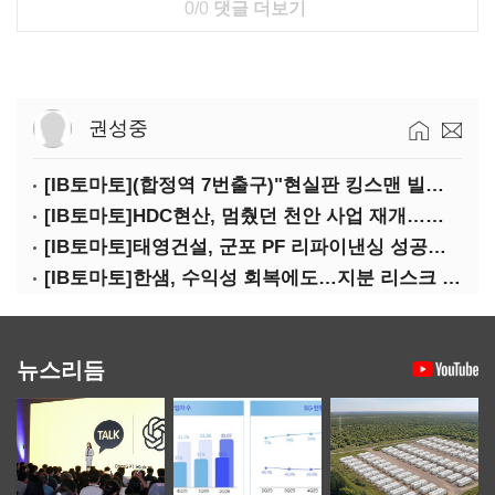
0/0
댓글 더보기
권성중
[IB토마토](합정역 7번출구)"현실판 킹스맨 빌런?"…일론 머스크의 양면성
[IB토마토]HDC현산, 멈췄던 천안 사업 재개…우발채무 부담 줄인다
[IB토마토]태영건설, 군포 PF 리파이낸싱 성공…후속사업 '청신호'
[IB토마토]한샘, 수익성 회복에도…지분 리스크 덮친다
뉴스리듬