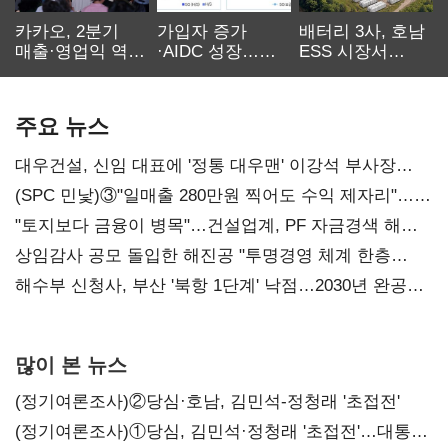
카카오, 2분기
가입자 증가
배터리 3사, 호남
매출·영업익 역대
·AIDC 성장…
ESS 시장서
최대…에이전트
SKT 2분기 성장
‘격돌’
AI 수익화 관건
본궤도
주요 뉴스
대우건설, 신임 대표에 '정통 대우맨' 이강석 부사장
내정
(SPC 민낯)③"일매출 280만원 찍어도 수익 제자리"…
점주 울리는 '상시 할인'
"토지보다 금융이 병목"…건설업계, PF 자금경색 해소
목소리
상임감사 공모 돌입한 해진공 "투명경영 체계 한층
강화"
해수부 신청사, 부산 '북항 1단계' 낙점…2030년 완공
목표
많이 본 뉴스
(정기여론조사)②당심·호남, 김민석-정청래 '초접전'
(정기여론조사)①당심, 김민석·정청래 '초접전'…대통령