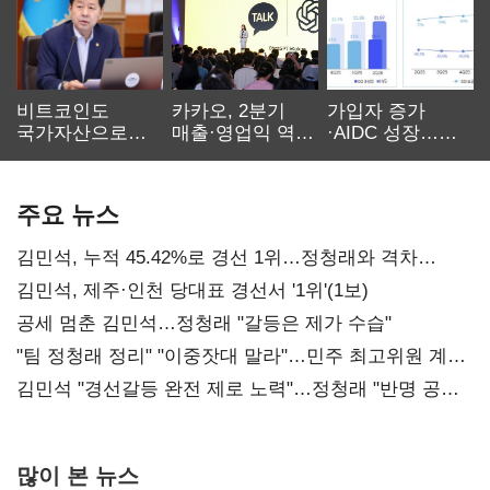
비트코인도
카카오, 2분기
가입자 증가
국가자산으로…'
매출·영업익 역대
·AIDC 성장…
보관·평가·처분'
최대…에이전트
SKT 2분기 성장
기준은 숙제
AI 수익화 관건
본궤도
주요 뉴스
김민석, 누적 45.42%로 경선 1위…정청래와 격차
0.86%p(2보)
김민석, 제주·인천 당대표 경선서 '1위'(1보)
공세 멈춘 김민석…정청래 "갈등은 제가 수습"
"팀 정청래 정리" "이중잣대 말라"…민주 최고위원 계파
다툼 격화
김민석 "경선갈등 완전 제로 노력"…정청래 "반명 공세
사과부터"
많이 본 뉴스