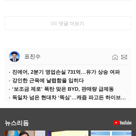
0/0
댓글 더보기
표진수
진에어, 2분기 영업손실 731억…유가 상승 여파
강인한 근육에 날렵함을 입히다
‘보조금 제로’ 폭탄 맞은 BYD, 판매량 급제동
독일차 넘은 현대차 ‘뚝심’…캐즘 파고든 하이브리드 역전극
뉴스리듬