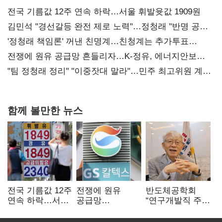
전국 기름값 12주 연속 하락…서울 휘발윳값 1909원
김민석 "경선갈등 완전 제로 노력"…정청래 "반명 공세
사과부터"
'정청래 책임론' 꺼낸 친명계…친청계는 추가투표
때리기
전쟁에 원유 공급망 흔들리자…K-정유, 에너지안보
핵심으로 재부상
"팀 정청래 정리" "이중잣대 말라"…민주 최고위원 계파
다툼 격화
함께 볼만한 뉴스
전국 기름값 12주
전쟁에 원유
반도체공학회
연속 하락…서울
공급망
“연구개발직 주
휘발윳값 1909원
흔들리자…K-
52시간제
정유, 에너지안보
개선해야”