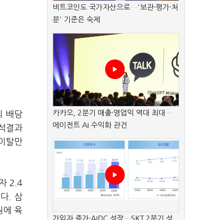
비트코인도 국가자산으로…'보관·평가·처
분' 기준은 숙제
카카오, 2분기 매출·영업익 역대 최대…
의 배당
에이전트 AI 수익화 관건
분석결과
 이탈만
 2.4
다. 삼
원에 육
가입자 증가·AIDC 성장…SKT 2분기 성