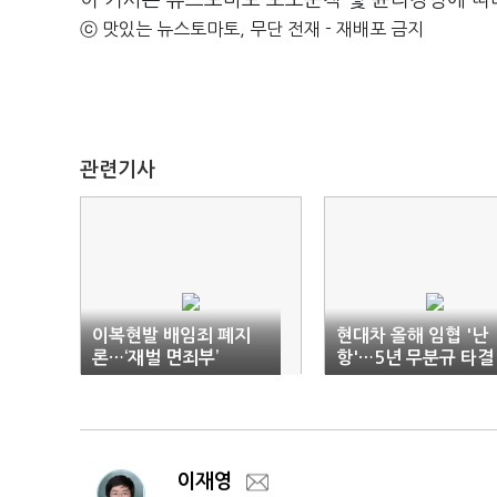
이 기사는 뉴스토마토 보도준칙 및 윤리강령에 따
ⓒ 맛있는 뉴스토마토, 무단 전재 - 재배포 금지
관련기사
이복현발 배임죄 폐지
현대차 올해 임협 '난
론…‘재벌 면죄부’
항'…5년 무분규 타결
깨지나
이재영