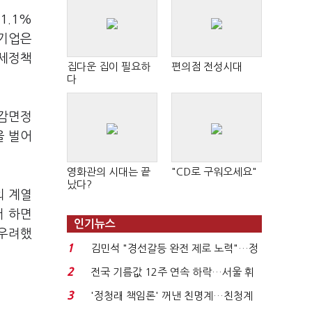
1.1%
견기업은
조세정책
집다운 집이 필요하
편의점 전성시대
다
 감면정
을 벌어
영화관의 시대는 끝
"CD로 구워오세요"
났다?
외 계열
서 하면
인기뉴스
 우려했
1
김민석 "경선갈등 완전 제로 노력"…정
청래 "반명 공세 사...
2
전국 기름값 12주 연속 하락…서울 휘
발윳값 1909원...
3
'정청래 책임론' 꺼낸 친명계…친청계