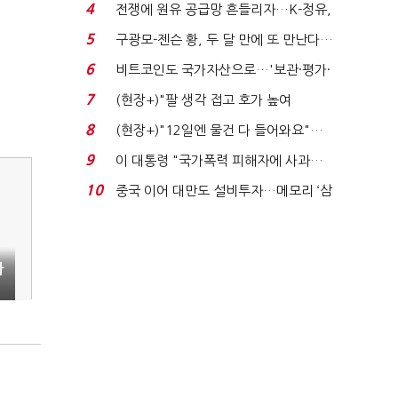
는 추가투표 때리기...
4
전쟁에 원유 공급망 흔들리자…K-정유,
에너지안보 핵심...
5
구광모-젠슨 황, 두 달 만에 또 만난다…
로봇·AI 등 논...
6
비트코인도 국가자산으로…'보관·평가·
처분' 기준은 ...
7
(현장+)"팔 생각 접고 호가 높여
요"…'덜 똘똘한 한 채' 20...
8
(현장+)"12일엔 물건 다 들어와요"…
빈 매대 채우며 문 연 ...
9
이 대통령 "국가폭력 피해자에 사과…
적극적 조사로 진...
10
중국 이어 대만도 설비투자…메모리 ‘삼
국전쟁’
카