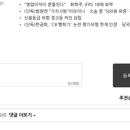
다!
"영업이익이 흔들린다"…화학주, IFRS 18에 취약
신용등급 하향 경고등 켜진 삼립
0
/
300
추천
0/0
댓글 더보기