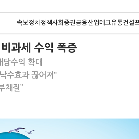
속보
정치
정책
사회
증권
금융
산업
테크
유통
건설
 비과세 수익 폭증
배당수익 확대
"낙수효과 끊어져"
 부채질”