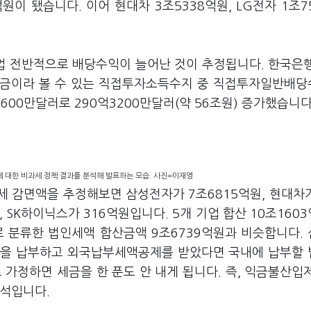
억원이 됐습니다. 이어 현대차 3조5338억원, LG전자 1조7
업 전반적으로 배당수익이 늘어난 것이 추정됩니다. 한국은
금이라 볼 수 있는 직접투자소득수지 중 직접투자일반배
억4600만달러로 290억3200만달러(약 56조원) 증가했습니다
 대한 비과세 정책 결과를 분석해 발표하는 모습. 사진=이재영
 감면액을 추정해보면 삼성전자가 7조6815억원, 현대차가
원, SK하이닉스가 316억원입니다. 5개 기업 합산 10조160
로 분류한 법인세액 합산금액 9조6739억원과 비슷합니다.
금을 납부하고 외국납부세액공제를 받았다면 국내에 납부할
 가정하면 세금을 한 푼도 안 내게 됩니다. 즉, 익금불산입
분석입니다.