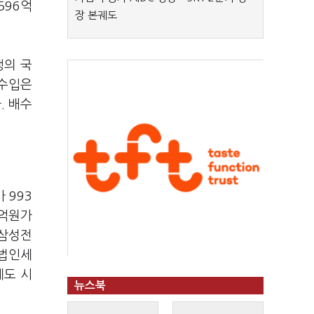
596억
장 본궤도
행의 국
당수입은
. 배수
 993
3억원가
 삼성전
 법인세
제도 시
뉴스북