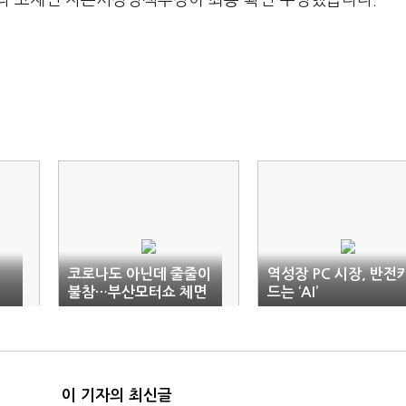
라 고재인 자본시장정책부장이 최종 확인·수정했습니다.
코로나도 아닌데 줄줄이
역성장 PC 시장, 반전
불참…부산모터쇼 체면
드는 ‘AI’
살린 '르노'
이 기자의 최신글