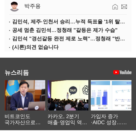
박주용
김민석, 제주·인천서 승리…누적 득표율 '1위 탈환'(종합)
공세 멈춘 김민석…정청래 "갈등은 제가 수습"
김민석 "경선갈등 완전 제로 노력"…정청래 "반명 공세 사과부터"
(시론)의견 없습니다
뉴스리듬
비트코인도
카카오, 2분기
가입자 증가
국가자산으로…'
매출·영업익 역대
·AIDC 성장…
보관·평가·처분'
최대…에이전트
SKT 2분기 성장
기준은 숙제
AI 수익화 관건
본궤도