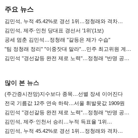
주요 뉴스
김민석, 누적 45.42%로 경선 1위…정청래와 격차
0.86%p(2보)
김민석, 제주·인천 당대표 경선서 '1위'(1보)
공세 멈춘 김민석…정청래 "갈등은 제가 수습"
"팀 정청래 정리" "이중잣대 말라"…민주 최고위원 계파
다툼 격화
김민석 "경선갈등 완전 제로 노력"…정청래 "반명 공세
사과부터"
많이 본 뉴스
(주간증시전망)지수보다 종목…선별 장세 이어진다
전국 기름값 12주 연속 하락…서울 휘발윳값 1909원
김민석 "경선갈등 완전 제로 노력"…정청래 "반명 공세
사과부터"
김민석, 제주·인천서 승리…누적 득표율 '1위
탈환'(종합)
김민석, 누적 45.42%로 경선 1위…정청래와 격차