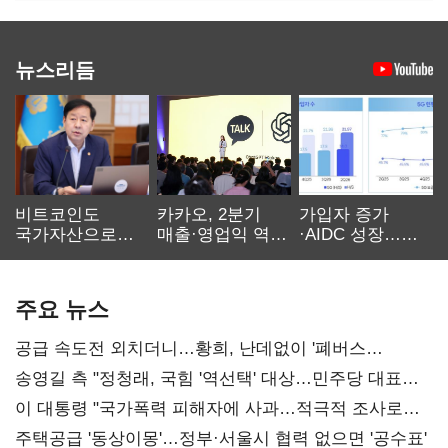
뉴스리듬
비트코인도
카카오, 2분기
가입자 증가
국가자산으로…'
매출·영업익 역대
·AIDC 성장…
보관·평가·처분'
최대…에이전트
SKT 2분기 성장
기준은 숙제
AI 수익화 관건
본궤도
주요 뉴스
공급 속도전 외치더니…황희, 난데없이 '폐버스
리모델링' 제안
송영길 측 "정청래, 국힘 '역선택' 대상…민주당 대표로
총선 지휘 못해"
이 대통령 "국가폭력 피해자에 사과…적극적 조사로
진실 밝혀야"
주택공급 '동상이몽'…정부·서울시 협력 없으면 '공수표'