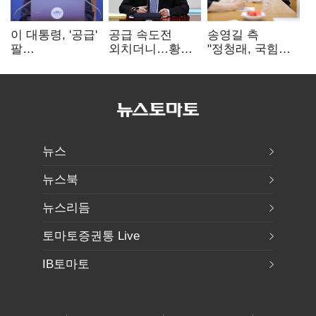
이 대통령, '공급'
공급 속도전
송영길 측
팔
외치더니…황희,
"정청래, 국힘
걷어붙였는데…
난데없이 '폐버스
'역선택' 대상…
여 내부선
리모델링' 제안
민주당 대표로
'부동산
총선 지휘 못해"
망언'(종합)
뉴스
뉴스북
뉴스리듬
토마토증권통 Live
IB토마토