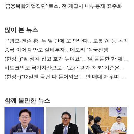
'금융복합기업집단' 토스, 전 계열사 내부통제 표준화
많이 본 뉴스
구광모-젠슨 황, 두 달 만에 또 만난다…로봇·AI 등 논의
중국 이어 대만도 설비투자…메모리 ‘삼국전쟁’
(현장+)"팔 생각 접고 호가 높여요"…'덜 똘똘한 한 채'
20억 키맞추기
비트코인도 국가자산으로…'보관·평가·처분' 기준은
숙제
(현장+)"12일엔 물건 다 들어와요"…빈 매대 채우며 문
연 홈플러스
함께 볼만한 뉴스