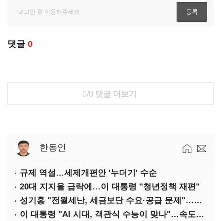
댓글
0
0/0
댓글 더보기
한동인
규제 역설…세제개편안 '누더기' 수순
20대 지지율 급락에…이 대통령 "청년정책 재편"
성기홍 "전월세난, 세금보단 수요·공급 문제"…닥공 시사
이 대통령 "AI 시대, 객관식 수능이 맞나"…속도전 '경계'