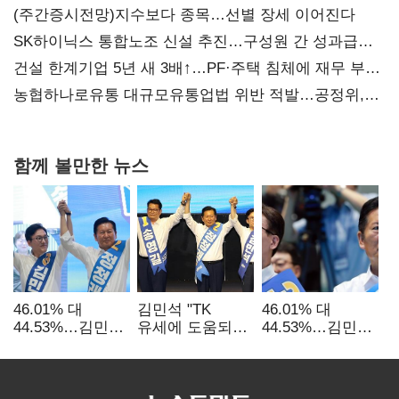
(주간증시전망)지수보다 종목…선별 장세 이어진다
SK하이닉스 통합노조 신설 추진…구성원 간 성과급
불만 확산
건설 한계기업 5년 새 3배↑…PF·주택 침체에 재무 부담
확대
농협하나로유통 대규모유통업법 위반 적발…공정위,
과징금 4억6200만원 부과
함께 볼만한 뉴스
46.01% 대
김민석 "TK
46.01% 대
44.53%…김민석·
유세에 도움되는
44.53%…김민석·
정청래
당대표"…정청래
정청래
'초박빙'(종합
"벌써 대표된 양
'초박빙'(종합)
2보)
당직 배분"