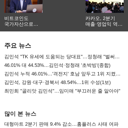
비트코인도
카카오, 2분기
국가자산으로…'
매출·영업익 역대
보관·평가·처분'
최대…에이전트
기준은 숙제
AI 수익화 관건
주요 뉴스
김민석 "TK 유세에 도움되는 당대표"…정청래 "벌써
대표된 양 당직 배분"
46.01% 대 44.53%…김민석·정청래 '초박빙'(종합)
김민석 누적 46.01%…'격전지' 호남 앞두고 1위 지켰다
(2보)
김민석, 강원·대구·경북서 48.54%…1위 수성(1보)
최민희 "골리앗 김민석"…임미애 "부끄러운 줄 알아야"
많이 본 뉴스
대형마트 2분기 판매 9.4% 감소…홈플러스 사태 여파