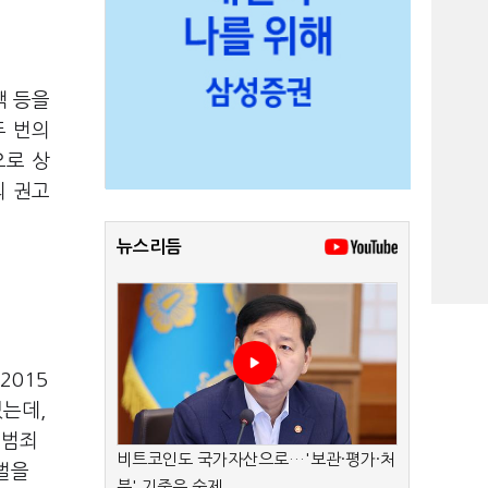
백 등을
두 번의
으로 상
의 권고
뉴스리듬
2015
졌는데,
정범죄
비트코인도 국가자산으로…'보관·평가·처
벌을
분' 기준은 숙제