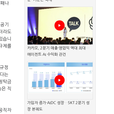
부패나
공공기
없더라도
 있습니
 규제를
카카오, 2분기 매출·영업익 역대 최대…
에이전트 AI 수익화 관건
 규정
났다는
 청탁금
속은 직
가입자 증가·AIDC 성장…SKT 2분기 성
장 본궤도
 공직자