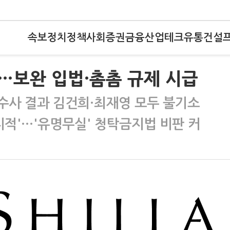
속보
정치
정책
사회
증권
금융
산업
테크
유통
건설
…보완 입법·촘촘 규제 시급
 수사 결과 김건희·최재영 모두 불기소
지적'…'유명무실' 청탁금지법 비판 커