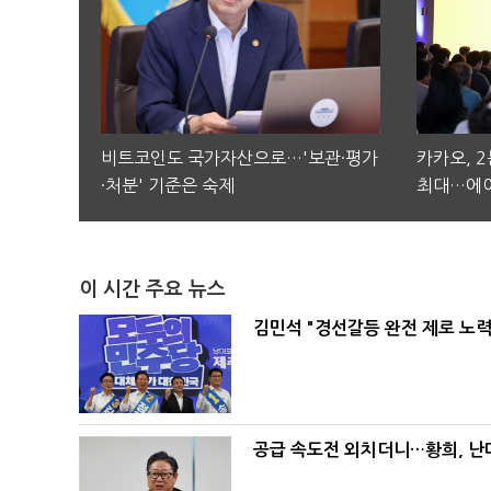
비트코인도 국가자산으로…'보관·평가
카카오, 
·처분' 기준은 숙제
최대…에이
이 시간 주요 뉴스
김민석 "경선갈등 완전 제로 노력
공급 속도전 외치더니…황희, 난