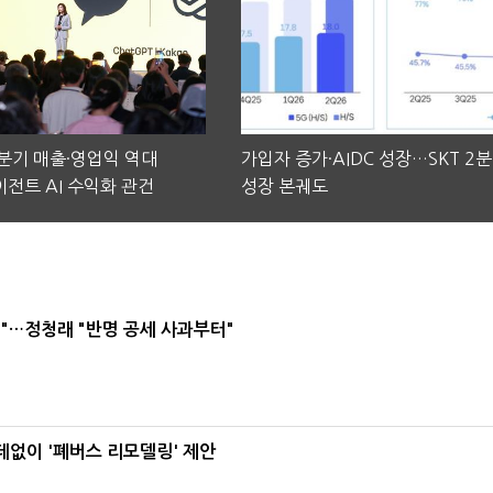
2분기 매출·영업익 역대
가입자 증가·AIDC 성장…SKT 2
전트 AI 수익화 관건
성장 본궤도
"…정청래 "반명 공세 사과부터"
데없이 '폐버스 리모델링' 제안