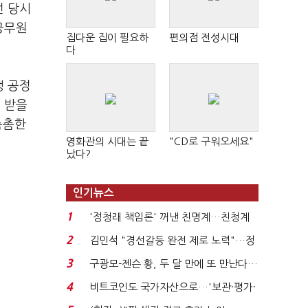
던 당시
공무원
집다운 집이 필요하
편의점 전성시대
다
행 공정
 받을
촘촘한
영화관의 시대는 끝
"CD로 구워오세요"
났다?
인기뉴스
1
'정청래 책임론' 꺼낸 친명계…친청계
는 추가투표 때리기...
2
김민석 "경선갈등 완전 제로 노력"…정
청래 "반명 공세 사...
3
구광모-젠슨 황, 두 달 만에 또 만난다…
로봇·AI 등 논...
4
비트코인도 국가자산으로…'보관·평가·
처분' 기준은 ...