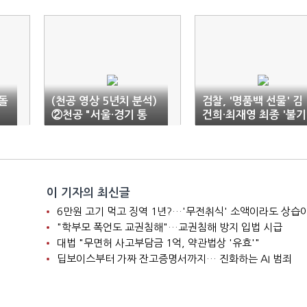
돌
(천공 영상 5년치 분석)
검찰, '명품백 선물' 김
②천공 "서울·경기 통
건희·최재영 최종 '불기
합" 꺼내자 여당은 '메가
소'
서울'
이 기자의 최신글
"학부모 폭언도 교권침해"…교권침해 방지 입법 시급
대법 "무면허 사고부담금 1억, 약관법상 '유효'"
딥보이스부터 가짜 잔고증명서까지… 진화하는 AI 범죄