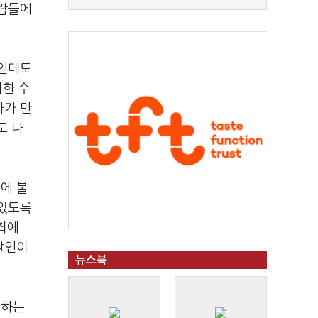
사람들에
적인데도
위한 수
자가 만
도 나
에 불
 있도록
죄에
발인이
뉴스북
원하는