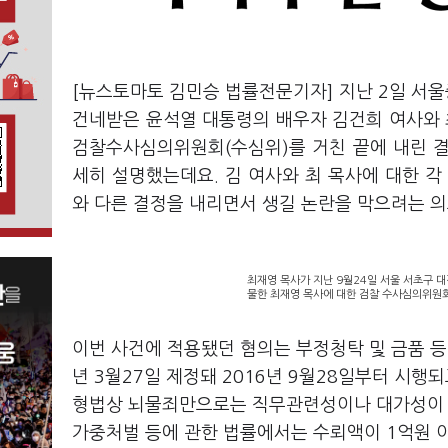
[뉴스토마토 김민승 법률전문기자] 지난 2일 서
건네받은 윤석열 대통령의 배우자 김건희 여사와 
검찰수사심의위원회(수심위)를 거친 끝에 내린 
세히 설명했는데요. 김 여사와 최 목사에 대한 각
와 다른 결정을 내리면서 생길 논란을 막으려는 의
최재영 목사가 지난 9월24일 서울 서초구 
물한 최재영 목사에 대한 검찰 수사심의위원회
이번 사건에 적용됐던 혐의는 부정청탁 및 금품 등 
년 3월27일 제정돼 2016년 9월28일부터 시행
형법상 뇌물죄만으로는 직무관련성이나 대가성이 
가중처벌 등에 관한 법률에서는 수뢰액이 1억원 