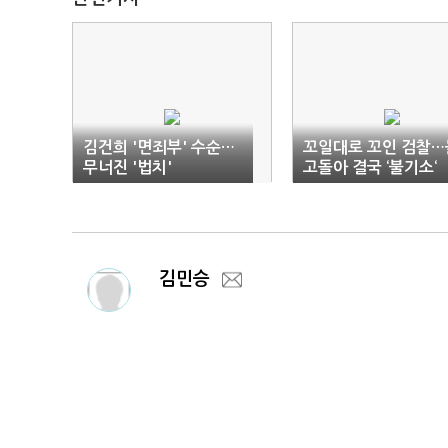
김건희 '면죄부' 수순…
꼬일대로 꼬인 검찰…
무너진 '법치'
고돌아 결국 ‘불기소‘
김민승