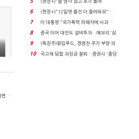
5
(현장+)"팔 생각 접고 호가 높여
요"…'덜 똘똘한 한 채' 20...
6
(현장+)"12일엔 물건 다 들어와요"…
빈 매대 채우며 문 연 ...
7
이 대통령 "국가폭력 피해자에 사과…
적극적 조사로 진...
8
중국 이어 대만도 설비투자…메모리 ‘삼
국전쟁’
9
(특징주)윙입푸드, 경영진 주가 부양 의
지에 상한가...
10
국고채 담합 과징금 철퇴…증권사 '충당
금 폭탄' 우려...
6만원 고기 먹고 징역 1년?…'무전취식' 소액이라도 상습이면 사기죄