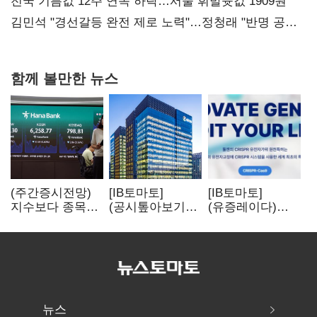
협력
전국 기름값 12주 연속 하락…서울 휘발윳값 1909원
김민석 "경선갈등 완전 제로 노력"…정청래 "반명 공세
사과부터"
함께 볼만한 뉴스
(주간증시전망)
[IB토마토]
[IB토마토]
지수보다 종목…
(공시톺아보기)
(유증레이다)
선별 장세
수주 공시, 왜
툴젠, 조달액
이어진다
바로 매출로
3분의 1 토막…
잡히지 않을까
특허소송
비용부터 챙긴다
뉴스