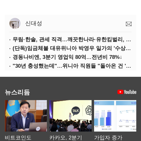
신대성
무림·한솔, 관세 직격…깨끗한나라·유한킴벌리, 수익성 악화
(단독)임금체불 대유위니아 박영우 일가의 '수상한 별장'
경동나비엔, 3분기 영업익 80억…전년비 78%↓
"30년 충성했는데"…위니아 직원들 "돌아온 건 '배신'"
뉴스리듬
비트코인도
카카오, 2분기
가입자 증가