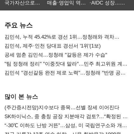
국가자산으로…'
매출·영업익 역대
·AIDC 성장…
보관·평가·처분'
최대…에이전트
SKT 2분기 성장
기준은 숙제
AI 수익화 관건
본궤도
주요 뉴스
김민석, 누적 45.42%로 경선 1위…정청래와 격차
0.86%p(2보)
김민석, 제주·인천 당대표 경선서 '1위'(1보)
공세 멈춘 김민석…정청래 "갈등은 제가 수습"
"팀 정청래 정리" "이중잣대 말라"…민주 최고위원 계파
다툼 격화
김민석 "경선갈등 완전 제로 노력"…정청래 "반명 공세
사과부터"
많이 본 뉴스
(주간증시전망)지수보다 종목…선별 장세 이어진다
SK하이닉스, 중 충칭 공장 지분매각 검토?…“확정된 바
없어”
“-30℃ 이하도 난방 거뜬”…삼성, 미 국립연구소와 개발