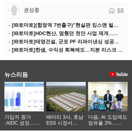
권성중
[IB토마토](합정역 7번출구)"현실판 킹스맨 빌런?"…일론 머스크의 양면성
[IB토마토]HDC현산, 멈췄던 천안 사업 재개…우발채무 부담 줄인다
[IB토마토]태영건설, 군포 PF 리파이낸싱 성공…후속사업 '청신호'
[IB토마토]한샘, 수익성 회복에도…지분 리스크 덮친다
뉴스리듬
가입자 증가
배터리 3사, 호남
다음, AI 도입에도
·AIDC 성장…
ESS 시장서
점유율 2%…
SKT 2분기 성장
‘격돌’
에이전트