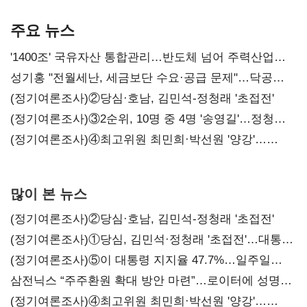
본궤도
차별화가 관건
주요 뉴스
'1400조' 국유자산 통합관리…반도체 넘어 주력산업
구조혁신
성기홍 "전월세난, 세금보단 수요·공급 문제"…닥공
시사
(정기여론조사)②당심·호남, 김민석-정청래 '초접전'
(정기여론조사)③2순위, 10명 중 4명 '송영길'…정청래
'한 자릿수'
(정기여론조사)④최고위원 최민희·박선원 '양강'…
서미화·이성윤·임미애 뒤이어
많이 본 뉴스
(정기여론조사)②당심·호남, 김민석-정청래 '초접전'
(정기여론조사)①당심, 김민석·정청래 '초접전'…대통령
지지도 '50% 아래로'(종합)
(정기여론조사)⑤이 대통령 지지율 47.7%…일주일
만에 다시 40%대
삼전닉스 “주주환원 확대 방안 마련”…로이터에 성명
보내
(정기여론조사)④최고위원 최민희·박선원 '양강'…