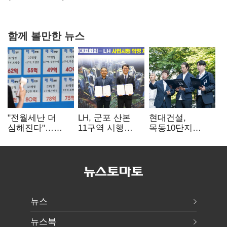
서미화·이성윤·임미애 뒤이어
함께 볼만한 뉴스
"전월세난 더
LH, 군포 산본
현대건설,
심해진다"…
11구역 시행
목동10단지
불안한 세입자들
계약…3892가구
재건축 수주전
공급
출사표
뉴스
뉴스북