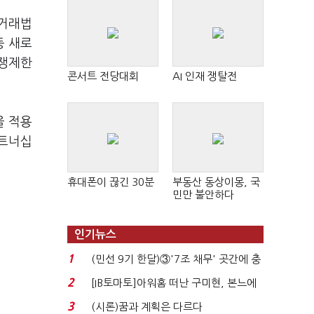
정거래법
등 새로
경쟁제한
콘서트 전당대회
AI 인재 쟁탈전
을 적용
파트너십
휴대폰이 끊긴 30분
부동산 동상이몽, 국
민만 불안하다
인기뉴스
1
(민선 9기 한달)③'7조 채무' 곳간에 충
격…추미애, 20년...
2
[IB토마토]아워홈 떠난 구미현, 본느에
340억 베팅…가...
3
(시론)꿈과 계획은 다르다