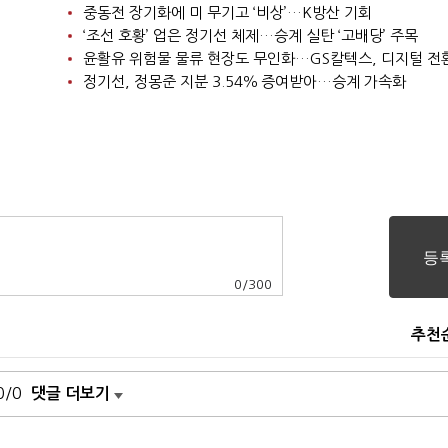
중동전 장기화에 미 무기고 ‘비상’…K방산 기회
‘조선 호황’ 업은 정기선 체제…승계 실탄 ‘고배당’ 주목
윤활유 위험물 물류 현장도 무인화…GS칼텍스, 디지털 전
정기선, 정몽준 지분 3.54％ 증여받아…승계 가속화
0
/
300
추천
0/0
댓글 더보기