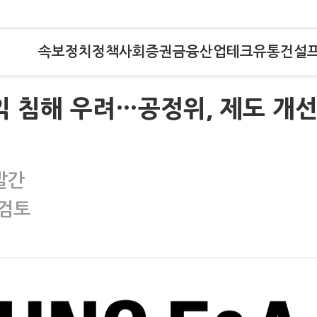
속보
정치
정책
사회
증권
금융
산업
테크
유통
건설
편익 침해 우려…공정위, 제도 개
발간
 검토