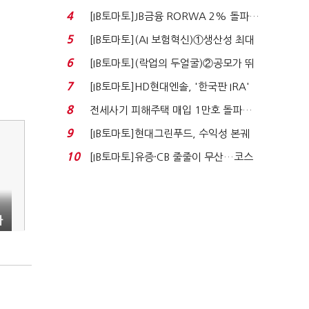
4
[IB토마토]JB금융 RORWA 2% 돌파…
실적 견인은 은행 ...
5
[IB토마토](AI 보험혁신)①생산성 최대
80% 개선…현실...
6
[IB토마토](락업의 두얼굴)②공모가 뛰
자 첫날 매도…FI ...
7
[IB토마토]HD현대엔솔, '한국판 IRA'
수혜 부상…세액공...
8
전세사기 피해주택 매입 1만호 돌파…
누적 피해자 4만2...
9
[IB토마토]현대그린푸드, 수익성 본궤
도…실적 개선에 ...
10
[IB토마토]유증·CB 줄줄이 무산…코스
닥 벌점 급증에 ...
자