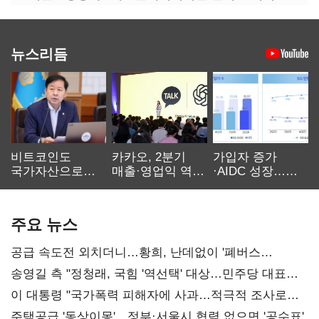
뉴스리듬
비트코인도
카카오, 2분기
가입자 증가
국가자산으로…'
매출·영업익 역대
·AIDC 성장…
보관·평가·처분'
최대…에이전트
SKT 2분기 성장
기준은 숙제
AI 수익화 관건
본궤도
주요 뉴스
공급 속도전 외치더니…황희, 난데없이 '폐버스
리모델링' 제안
송영길 측 "정청래, 국힘 '역선택' 대상…민주당 대표로
총선 지휘 못해"
이 대통령 "국가폭력 피해자에 사과…적극적 조사로
진실 밝혀야"
주택공급 '동상이몽'…정부·서울시 협력 없으면 '공수표'