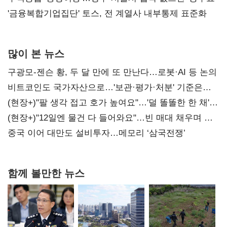
'금융복합기업집단' 토스, 전 계열사 내부통제 표준화
많이 본 뉴스
구광모-젠슨 황, 두 달 만에 또 만난다…로봇·AI 등 논의
비트코인도 국가자산으로…'보관·평가·처분' 기준은
숙제
(현장+)"팔 생각 접고 호가 높여요"…'덜 똘똘한 한 채'
20억 키맞추기
(현장+)"12일엔 물건 다 들어와요"…빈 매대 채우며 문
연 홈플러스
중국 이어 대만도 설비투자…메모리 ‘삼국전쟁’
함께 볼만한 뉴스