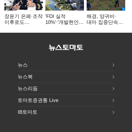
장윤기 은폐·조작
'FDI 실적
해경, 양귀비·
이후로도
10%'·'개발현안
대마 집중단속…
정보유출·
산적'…
4개월 동안
내부비위…경찰
인천경제청장
249명 검거
신뢰는 어디에
구원투수 찾기
뉴스
뉴스북
뉴스리듬
토마토증권통 Live
IB토마토