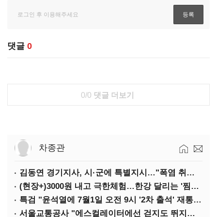
댓글
0
0/0
댓글 더보기
차종관
김동연 경기지사, 시·군에 특별지시…"폭염 취약계층 안전대책 강화"
(현장+)3000원 내고 극한체험…한강 달리는 '찜통버스'
특검 "윤석열에 7월1일 오전 9시 '2차 출석' 재통보"
서울교통공사 "에스컬레이터에선 걷지도 뛰지도 말아주세요"