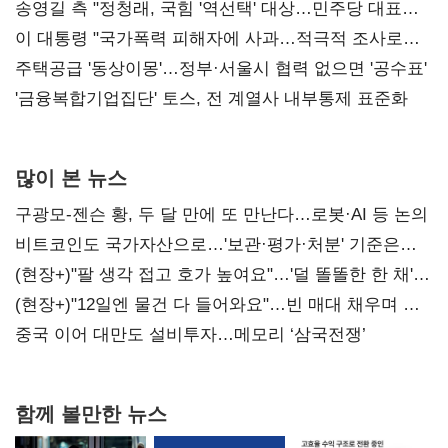
리모델링' 제안
송영길 측 "정청래, 국힘 '역선택' 대상…민주당 대표로
총선 지휘 못해"
이 대통령 "국가폭력 피해자에 사과…적극적 조사로
진실 밝혀야"
주택공급 '동상이몽'…정부·서울시 협력 없으면 '공수표'
'금융복합기업집단' 토스, 전 계열사 내부통제 표준화
많이 본 뉴스
구광모-젠슨 황, 두 달 만에 또 만난다…로봇·AI 등 논의
비트코인도 국가자산으로…'보관·평가·처분' 기준은
숙제
(현장+)"팔 생각 접고 호가 높여요"…'덜 똘똘한 한 채'
20억 키맞추기
(현장+)"12일엔 물건 다 들어와요"…빈 매대 채우며 문
연 홈플러스
중국 이어 대만도 설비투자…메모리 ‘삼국전쟁’
함께 볼만한 뉴스