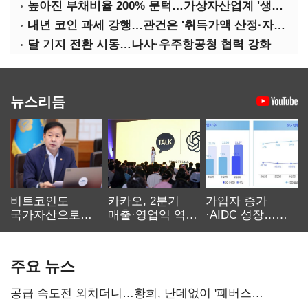
높아진 부채비율 200% 문턱…가상자산업계 '생존 시험대'
내년 코인 과세 강행…관건은 '취득가액 산정·자산 이동'
달 기지 전환 시동…나사·우주항공청 협력 강화
뉴스리듬
비트코인도
카카오, 2분기
가입자 증가
국가자산으로…'
매출·영업익 역대
·AIDC 성장…
보관·평가·처분'
최대…에이전트
SKT 2분기 성장
기준은 숙제
AI 수익화 관건
본궤도
주요 뉴스
공급 속도전 외치더니…황희, 난데없이 '폐버스