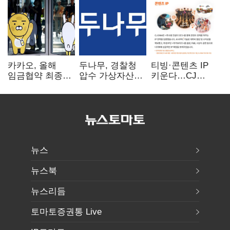
카카오, 올해
두나무, 경찰청
티빙·콘텐츠 IP
임금협약 최종
압수 가상자산
키운다…CJ
타결…연봉 6.3%
보관 맡는다…
ENM, 하반기
인상·격려금
커스터디 사업
글로벌 확장 가속
300만원
최종 낙찰
뉴스
뉴스북
뉴스리듬
토마토증권통 Live