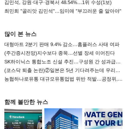
(2보)
김민석, 강원·대구·경북서 48.54%…1위 수성(1보)
최민희 "골리앗 김민석"…임미애 "부끄러운 줄 알아야"
많이 본 뉴스
대형마트 2분기 판매 9.4% 감소…홈플러스 사태 여파
(주간증시전망)지수보다 종목…선별 장세 이어진다
SK하이닉스 통합노조 신설 추진…구성원 간 성과급
불만 확산
(코스닥 퇴출 논란)②일본은 5년 기다려주는데 우리는
당장 퇴출?…시간만으론 부족한 코스닥 구하기
농협하나로유통 대규모유통업법 위반 적발…공정위,
과징금 4억6200만원 부과
함께 볼만한 뉴스