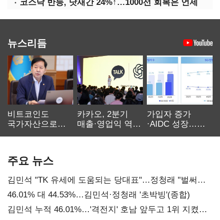
코스닥 반등, 닷새간 24%↑…1000선 회복은 언제
뉴스리듬
비트코인도
카카오, 2분기
가입자 증가
국가자산으로…'
매출·영업익 역대
·AIDC 성장…
보관·평가·처분'
최대…에이전트
SKT 2분기 성장
기준은 숙제
AI 수익화 관건
본궤도
주요 뉴스
김민석 "TK 유세에 도움되는 당대표"…정청래 "벌써
대표된 양 당직 배분"
46.01% 대 44.53%…김민석·정청래 '초박빙'(종합)
김민석 누적 46.01%…'격전지' 호남 앞두고 1위 지켰다