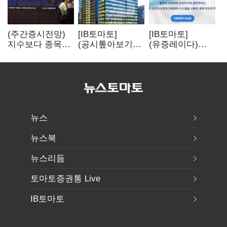
(주간증시전망)
[IB토마토]
[IB토마토]
지수보다 종목…
(공시톺아보기)
(유증레이다)
선별 장세
수주 공시, 왜
툴젠, 조달액
이어진다
바로 매출로
3분의 1 토막…
잡히지 않을까
특허소송
비용부터 챙긴다
뉴스
뉴스북
뉴스리듬
토마토증권통 Live
IB토마토