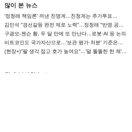
많이 본 뉴스
'정청래 책임론' 꺼낸 친명계…친청계는 추가투표
때리기
김민석 "경선갈등 완전 제로 노력"…정청래 "반명 공세
사과부터"
구광모-젠슨 황, 두 달 만에 또 만난다…로봇·AI 등 논의
비트코인도 국가자산으로…'보관·평가·처분' 기준은
숙제
(현장+)"팔 생각 접고 호가 높여요"…'덜 똘똘한 한 채'
20억 키맞추기
함께 볼만한 뉴스
(현장+)"팔 생각
주택공급
대우건설, 신임
접고 호가
'동상이몽'…정부
대표에 '정통