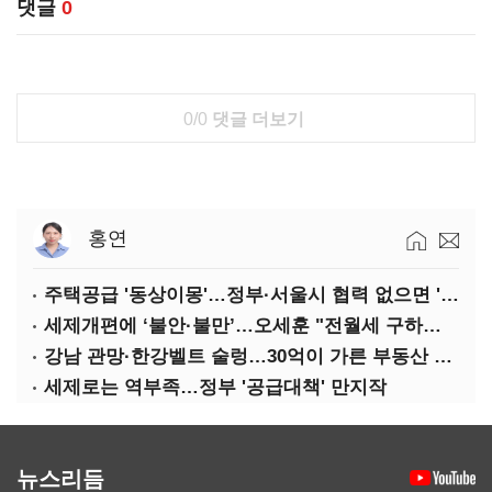
댓글
0
0/0
댓글 더보기
홍연
주택공급 '동상이몽'…정부·서울시 협력 없으면 '공수표'
세제개편에 ‘불안·불만’…오세훈 "전월세 구하기 더 힘들어질 것"
강남 관망·한강벨트 술렁…30억이 가른 부동산 민심
세제로는 역부족…정부 '공급대책' 만지작
뉴스리듬