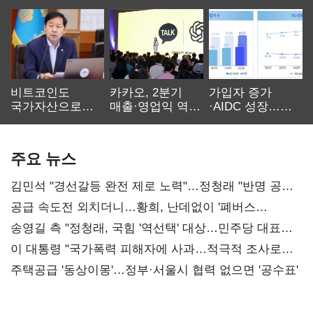
비트코인도
카카오, 2분기
가입자 증가
국가자산으로…'
매출·영업익 역대
·AIDC 성장…
보관·평가·처분'
최대…에이전트
SKT 2분기 성장
기준은 숙제
AI 수익화 관건
본궤도
주요 뉴스
김민석 "경선갈등 완전 제로 노력"…정청래 "반명 공세
사과부터"
공급 속도전 외치더니…황희, 난데없이 '폐버스
리모델링' 제안
송영길 측 "정청래, 국힘 '역선택' 대상…민주당 대표로
총선 지휘 못해"
이 대통령 "국가폭력 피해자에 사과…적극적 조사로
진실 밝혀야"
주택공급 '동상이몽'…정부·서울시 협력 없으면 '공수표'