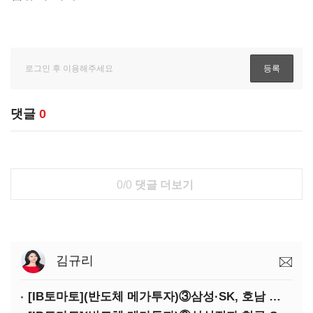
댓글
0
0/0
댓글 더보기
김규리
[IB토마토](반도체 메가투자)③삼성·SK, 호남 동시 출격…인력·협력사 쟁탈전