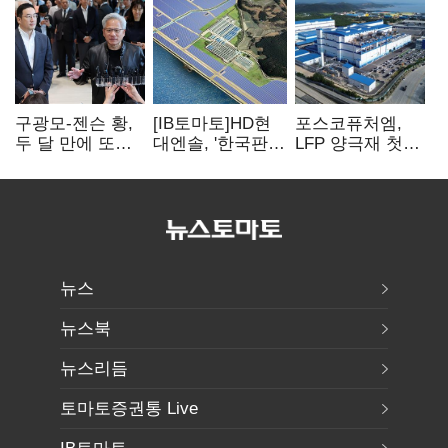
구광모-젠슨 황,
[IB토마토]HD현
포스코퓨처엠,
두 달 만에 또
대엔솔, '한국판
LFP 양극재 첫
만난다…로봇·AI
IRA' 수혜 부상…
대규모 공급…
등 논의
세액공제 선택이
ESS 시장 공략
변수
뉴스
뉴스북
뉴스리듬
토마토증권통 Live