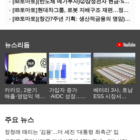
[IB토마토](반도체 메가투자)②삼성전자 현금·SDI 차입…엇갈린 2655조 투자체력
[IB토마토]현대차그룹, 로봇 지배구조 재편…정의선 1245억 추가 투입 유력
[IB토마토](창간7주년 기획: 생산적금융의 명암)③선택받은 산업, 커진 자금격차
뉴스리듬
카카오, 2분기
가입자 증가
배터리 3사, 호남
매출·영업익 역대
·AIDC 성장…
ESS 시장서
최대…에이전트
SKT 2분기 성장
‘격돌’
AI 수익화 관건
본궤도
주요 뉴스
정청래 때리는 '김용'…더 세진 '대통령 최측근' 입