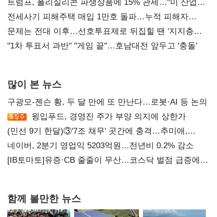
트럼프, 폴리실리콘 파생상품에 15% 관세…"미 산업
재건"
전세사기 피해주택 매입 1만호 돌파…누적 피해자
4만278명
문제는 전대 이후…선호투표제로 뒤집힐 땐 '지지층
불복'
"1차 투표서 과반" "게임 끝"…호남대전 앞두고 '충돌'
많이 본 뉴스
구광모-젠슨 황, 두 달 만에 또 만난다…로봇·AI 등 논의
윙입푸드, 경영진 주가 부양 의지에 상한가
(민선 9기 한달)③'7조 채무' 곳간에 충격…추미애,
20년만에 '비상재정' 선언 승부수
네이버, 2분기 영업익 5203억원…전년비 0.2% 감소
[IB토마토]유증·CB 줄줄이 무산…코스닥 벌점 급증에
상폐 압박
함께 볼만한 뉴스