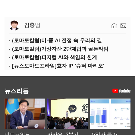
김충범
(토마토칼럼)미·중 AI 전쟁 속 우리의 길
(토마토칼럼)가상자산 2단계법과 골든타임
(토마토칼럼)피지컬 AI와 책임의 한계
[뉴스토마토프라임]효자 IP '슈퍼 마리오'
뉴스리듬
비트코인도
카카오, 2분기
가입자 증가