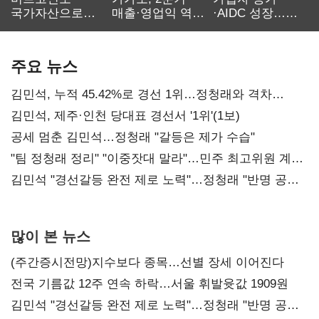
국가자산으로…'
매출·영업익 역대
·AIDC 성장…
보관·평가·처분'
최대…에이전트
SKT 2분기 성장
기준은 숙제
AI 수익화 관건
본궤도
주요 뉴스
김민석, 누적 45.42%로 경선 1위…정청래와 격차
0.86%p(2보)
김민석, 제주·인천 당대표 경선서 '1위'(1보)
공세 멈춘 김민석…정청래 "갈등은 제가 수습"
"팀 정청래 정리" "이중잣대 말라"…민주 최고위원 계파
다툼 격화
김민석 "경선갈등 완전 제로 노력"…정청래 "반명 공세
사과부터"
많이 본 뉴스
(주간증시전망)지수보다 종목…선별 장세 이어진다
전국 기름값 12주 연속 하락…서울 휘발윳값 1909원
김민석 "경선갈등 완전 제로 노력"…정청래 "반명 공세