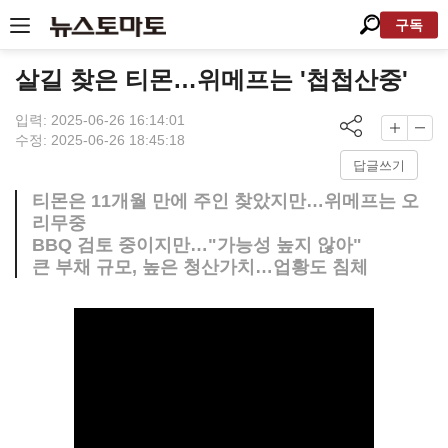
구독
살길 찾은 티몬…위메프는 '첩첩산중'
입력: 2025-06-26 16:14:01
수정: 2025-06-26 18:45:18
답글쓰기
티몬은 11개월 만에 주인 찾았지만…위메프는 오
리무중
BBQ 검토 중이지만…"가능성 높지 않아"
큰 부채 규모, 높은 청산가치…업황도 침체