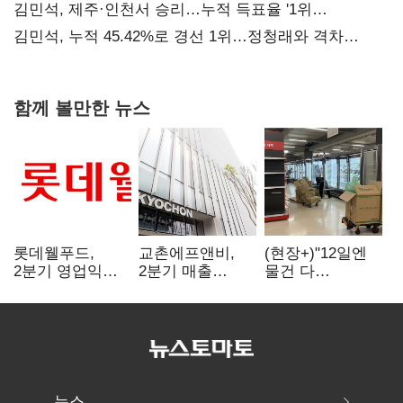
사과부터"
김민석, 제주·인천서 승리…누적 득표율 '1위
탈환'(종합)
김민석, 누적 45.42%로 경선 1위…정청래와 격차
0.86%p(2보)
함께 볼만한 뉴스
롯데웰푸드,
교촌에프앤비,
(현장+)"12일엔
2분기 영업익
2분기 매출
물건 다
89%↑…해외
1323억원…
들어와요"…빈
사업이 실적 견인
전년보다 4.9%↑
매대 채우며 문
연 홈플러스
뉴스