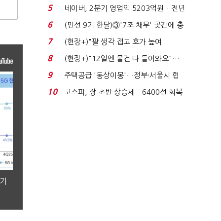
처분' 기준은 ...
5
네이버, 2분기 영업익 5203억원…전년
비 0.2% 감소...
6
(민선 9기 한달)③'7조 채무' 곳간에 충
격…추미애, 20년...
7
(현장+)"팔 생각 접고 호가 높여
요"…'덜 똘똘한 한 채' 20...
8
(현장+)"12일엔 물건 다 들어와요"…
빈 매대 채우며 문 연 ...
9
주택공급 '동상이몽'…정부·서울시 협
력 없으면 '공수표'...
10
코스피, 장 초반 상승세…6400선 회복
시도
분기