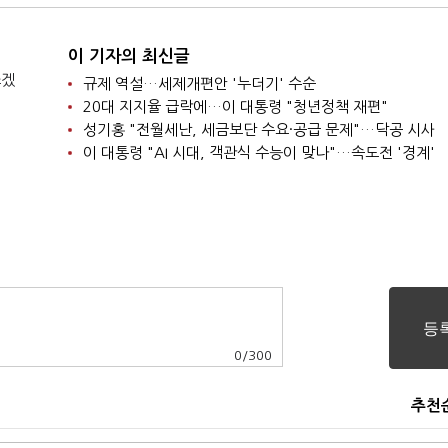
이 기자의 최신글
쓰겠
규제 역설…세제개편안 '누더기' 수순
20대 지지율 급락에…이 대통령 "청년정책 재편"
성기홍 "전월세난, 세금보단 수요·공급 문제"…닥공 시사
이 대통령 "AI 시대, 객관식 수능이 맞나"…속도전 '경계'
0
/
300
추천