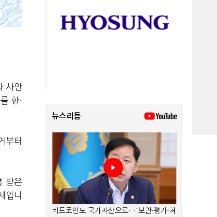
과 사안
를 한·
뉴스리듬
과거부터
를 받은
양새입니
비트코인도 국가자산으로…'보관·평가·처