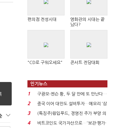
편의점 전성시대
영화관의 시대는 끝
났다?
"CD로 구워오세요"
콘서트 전당대회
인기뉴스
1
구광모-젠슨 황, 두 달 만에 또 만난다…
로봇·AI 등 논...
2
중국 이어 대만도 설비투자…메모리 ‘삼
국전쟁’
3
(특징주)윙입푸드, 경영진 주가 부양 의
순
지에 상한가...
4
비트코인도 국가자산으로…'보관·평가·