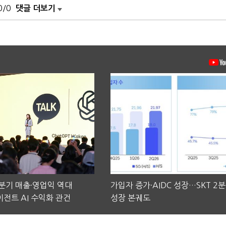
0/0
댓글 더보기
2분기 매출·영업익 역대
가입자 증가·AIDC 성장…SKT 2
전트 AI 수익화 관건
성장 본궤도