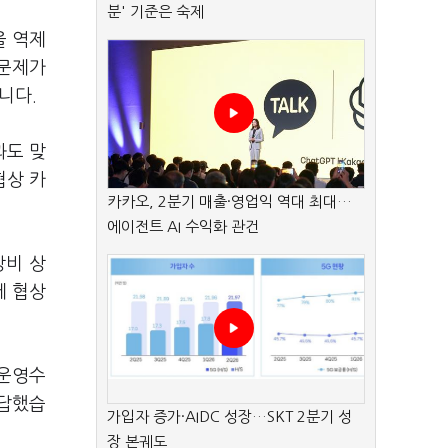
분' 기준은 숙제
을 역제
 문제가
습니다.
과도 맞
협상 카
카카오, 2분기 매출·영업익 역대 최대…
에이전트 AI 수익화 관건
방비 상
세 협상
내운영수
 답했습
가입자 증가·AIDC 성장…SKT 2분기 성
장 본궤도