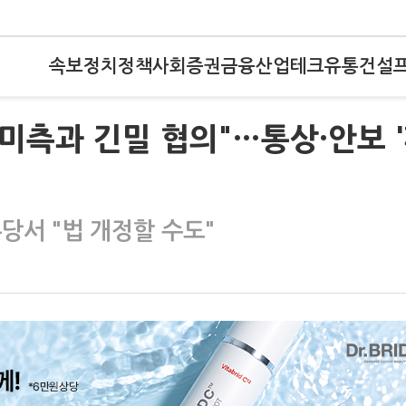
속보
정치
정책
사회
증권
금융
산업
테크
유통
건설
 미측과 긴밀 협의"…통상·안보 
당서 "법 개정할 수도"