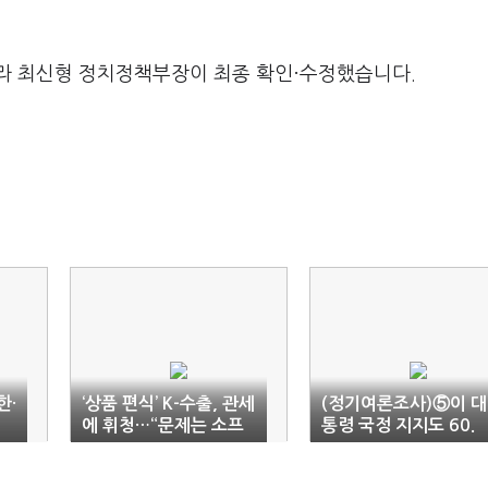
라 최신형 정치정책부장이 최종 확인·수정했습니다.
한·
‘상품 편식’ K-수출, 관세
(정기여론조사)⑤이 대
에 휘청…“문제는 소프
통령 국정 지지도 60.
트머니”
2%…2030은 과제