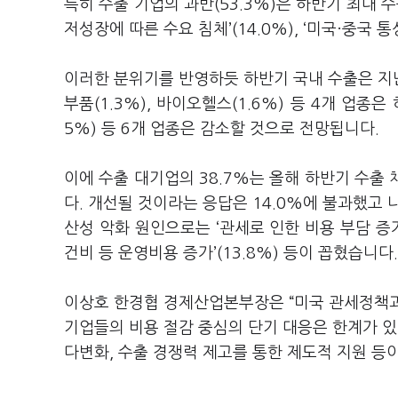
특히 수출 기업의 과반
(53.3%)
은 하반기 최대 
저성장에 따른 수요 침체
’(14.0%), ‘
미국·중국 통
이러한 분위기를 반영하듯 하반기 국내 수출은 지
부품
(1.3%),
바이오헬스
(1.6%)
등
4
개 업종은
5%)
등
6
개 업종은 감소할 것으로 전망됩니다
.
이에 수출 대기업의
38.7%
는 올해 하반기 수출 
다
.
개선될 것이라는 응답은
14.0%
에 불과했고 
산성 악화 원인으로는
‘
관세로 인한 비용 부담 증
건비 등 운영비용 증가
’(13.8%)
등이 꼽혔습니다
이상호 한경협 경제산업본부장은
“
미국 관세정책과
기업들의 비용 절감 중심의 단기 대응은 한계가 
다변화
,
수출 경쟁력 제고를 통한 제도적 지원 등