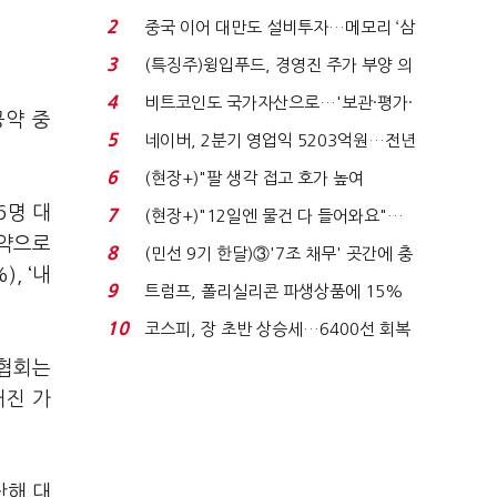
로봇·AI 등 논...
2
중국 이어 대만도 설비투자…메모리 ‘삼
국전쟁’
3
(특징주)윙입푸드, 경영진 주가 부양 의
지에 상한가...
4
비트코인도 국가자산으로…'보관·평가·
공약 중
처분' 기준은 ...
5
네이버, 2분기 영업익 5203억원…전년
비 0.2% 감소...
6
(현장+)"팔 생각 접고 호가 높여
요"…'덜 똘똘한 한 채' 20...
6
명 대
7
(현장+)"12일엔 물건 다 들어와요"…
공약으로
빈 매대 채우며 문 연 ...
8
(민선 9기 한달)③'7조 채무' 곳간에 충
), ‘
내
격…추미애, 20년...
9
트럼프, 폴리실리콘 파생상품에 15%
관세…"미 산업 재건"...
10
코스피, 장 초반 상승세…6400선 회복
시도
협회는
커진 가
난해 대