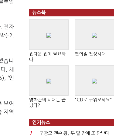
글로벌
뉴스북
다
.
전자
선박
(-2.
집다운 집이 필요하
편의점 전성시대
다
 봤습니
니다
.
채
), ‘
인
영화관의 시대는 끝
"CD로 구워오세요"
로 보여
났다?
출 지역
인기뉴스
1
구광모-젠슨 황, 두 달 만에 또 만난다…