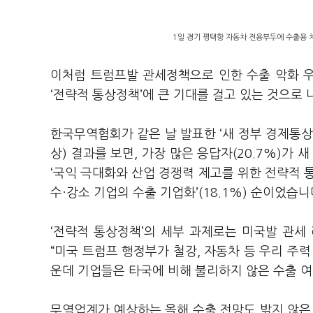
1일 경기 평택항 자동차 전용부두에 수출용 차
이처럼 트럼프발 관세정책으로 인한 수출 악화 우
‘
전략적 통상정책
’
에 큰 기대를 걸고 있는 것으로
한국무역협회가 같은 날 발표한
‘
새 정부 경제통상
상
)
결과를 보면
,
가장 많은 응답자
(20.7%)
가 새
‘
국익 극대화와 산업 경쟁력 제고를 위한 전략적 
수·강소 기업의 수출 기업화
’(18.1%)
순이었습니
‘
전략적 통상정책
’
의 세부 과제로는 미국발 관세
“
미국 트럼프 행정부가 철강
,
자동차 등 우리 주력
운데 기업들은 타국에 비해 불리하지 않은 수출 여
무역업계가 예상하는 올해 수출 전망도 밝지 않