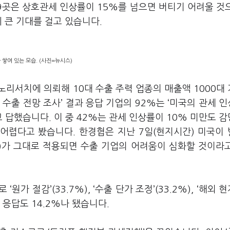
9
곳은 상호관세 인상률이
15%
를 넘으면 버티기 어려울 것
에 큰 기대를 걸고 있습니다
.
쌓여 있는 모습. (사진=뉴시스)
모노리서치에 의뢰해
10
대 수출 주력 업종의 매출액
1000
대
 수출 전망 조사
’
결과 응답 기업의
92%
는
‘
미국의 관세 
고 답했습니다
.
이 중
42%
는 관세 인상률이
10%
미만도 감
 어렵다고 봤습니다
.
한경협은 지난
7
일
(
현지시간
)
미국이 
)
가 그대로 적용되면 수출 기업의 어려움이 심화할 것이라
으로
‘
원가 절감
’(33.7%), ‘
수출 단가 조정
’(33.2%), ‘
해외 현
는 응답도
14.2%
나 됐습니다
.