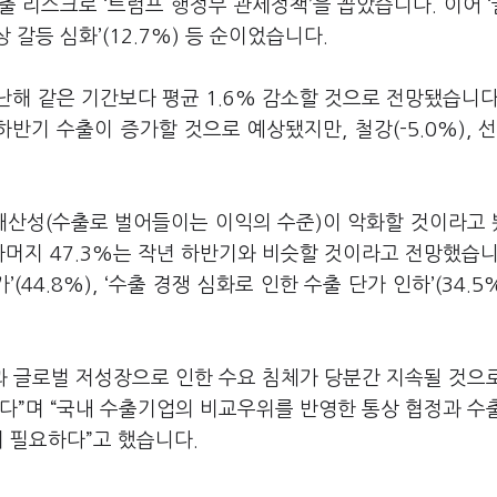
수출 리스크로
‘
트럼프 행정부 관세정책
’
을 꼽았습니다
.
이어
‘
상 갈등 심화
’(12.7%)
등 순이었습니다
.
난해 같은 기간보다 평균
1.6%
감소할 것으로 전망됐습니
 하반기 수출이 증가할 것으로 예상됐지만
,
철강
(-5.0%),
채산성
(
수출로 벌어들이는 이익의 수준
)
이 악화할 것이라고
나머지
47.3%
는 작년 하반기와 비슷할 것이라고 전망했습
가
’(44.8%), ‘
수출 경쟁 심화로 인한 수출 단가 인하
’(34.5%
.
 글로벌 저성장으로 인한 수요 침체가 당분간 지속될 것으
있다
”
며
“
국내 수출기업의 비교우위를 반영한 통상 협정과 수
이 필요하다
”
고 했습니다
.