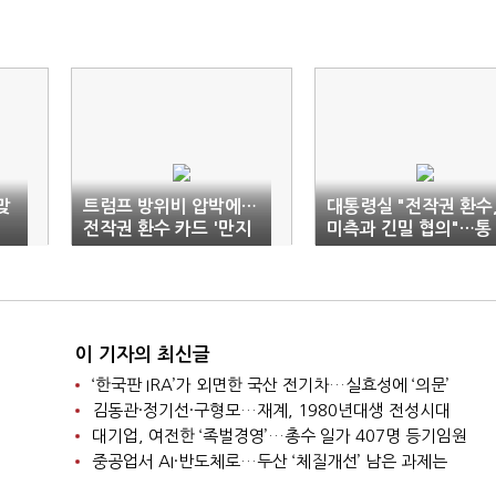
맞
트럼프 방위비 압박에…
대통령실 "전작권 환수
전작권 환수 카드 '만지
미측과 긴밀 협의"…통
작'
상·안보 '패키지딜'
이 기자의 최신글
‘한국판 IRA’가 외면한 국산 전기차…실효성에 ‘의문’
김동관·정기선·구형모…재계, 1980년대생 전성시대
대기업, 여전한 ‘족벌경영’…총수 일가 407명 등기임원
중공업서 AI·반도체로…두산 ‘체질개선’ 남은 과제는