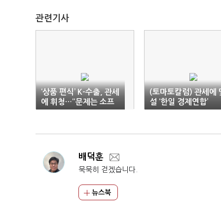
관련기사
‘상품 편식’ K-수출, 관세
(토마토칼럼) 관세에 
에 휘청…“문제는 소프
설 ‘한일 경제연합’
트머니”
배덕훈
묵묵히 걷겠습니다.
뉴스북