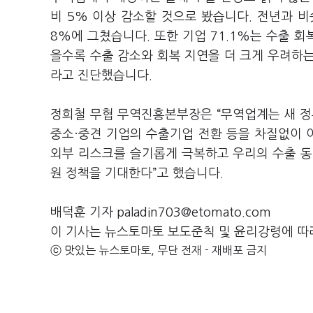
비
5%
이상 감소할 것으로 봤습니다
.
전년과 비
8%
에 그쳤습니다
.
또한 기업
71.1%
는 수출 회
을수록 수출 감소와 회복 지연을 더 크게 우려하
라고 진단했습니다
.
정희철 무협 무역진흥본부장은
“
무역업계는 새 정
중소·중견 기업의 수출기업 전환 등을 차질없이
외부 리스크를 슬기롭게 극복하고 우리의 수출 동
원 정책을 기대한다
”
고 했습니다
.
배덕훈 기자 paladin703@etomato.com
이 기사는 뉴스토마토 보도준칙 및 윤리강령에 따
ⓒ 맛있는 뉴스토마토, 무단 전재 - 재배포 금지