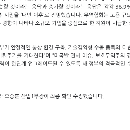
슷할 것이라는 응답과 증가할 것이라는 응답은 각각
38.9%
복 시점을
‘
내년 이후
’
로 전망했습니다
.
무역협회는 고용 규
는 경향이 나타나 소규모 기업을 중심으로 한 지원이 시급한
부가 안정적인 통상 환경 구축
,
기술집약형 수출 품목의 다
 이뤄주기를 기대한다
”
며
“
미국발 관세 이슈
,
보호무역주의 
력이 한단계 업그레이드될 수 있도록 새 정부의 적극적인 
라 오승훈 산업1부장이 최종 확인·수정했습니다.