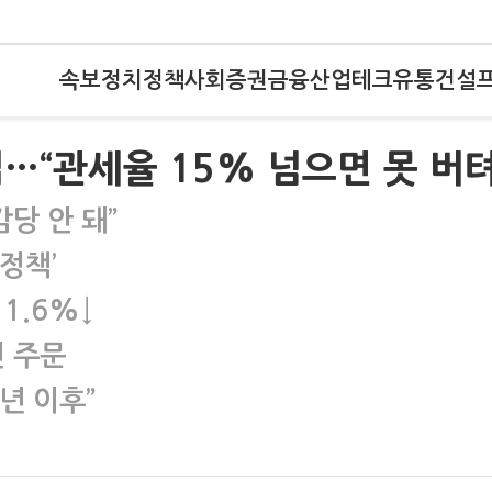
속보
정치
정책
사회
증권
금융
산업
테크
유통
건설
…“관세율 15% 넘으면 못 버텨
감당 안 돼”
정책’
1.6%↓
진 주문
내년 이후”