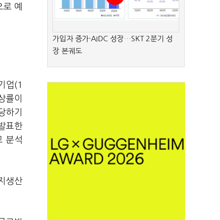
으로 예
가입자 증가·AIDC 성장…SKT 2분기 성
장 본궤도
 기업
(1
인상률이
당하기
발표한
고 분석
지생산