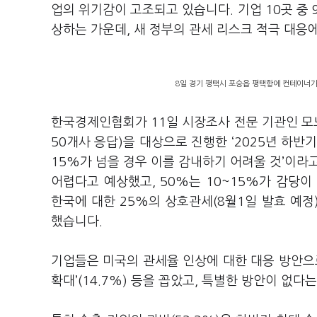
업의 위기감이 고조되고 있습니다
.
기업
10
곳 중
상하는 가운데
,
새 정부의 관세 리스크 적극 대응
8일 경기 평택시 포승읍 평택항에 컨테이너가 
한국경제인협회가
11
일 시장조사 전문 기관인 
50
개사 응답
)
을 대상으로 진행한
‘2025
년 하반기
15%
가 넘을 경우 이를 감내하기 어려울 것
’
이라
어렵다고 예상했고
, 50%
는
10~15%
가 감당이
한국에 대한
25%
의 상호관세
(8
월
1
일 발효 예정
했습니다
.
기업들은 미국의 관세율 인상에 대한 대응 방안
확대
’(14.7%)
등을 꼽았고
,
특별한 방안이 없다