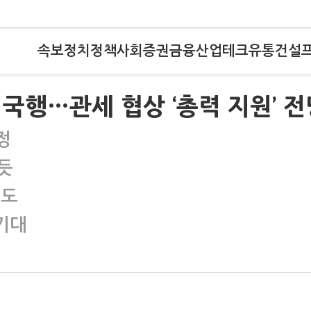
속보
정치
정책
사회
증권
금융
산업
테크
유통
건설
국행…관세 협상 ‘총력 지원’ 전
정
듯
성도
 기대