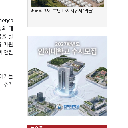
배터리 3사, 호남 ESS 시장서 ‘격돌’
erica
령의 대
국을 설
융 지원
 제안한
이어가는
해 추가