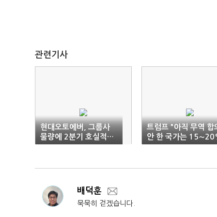
관련기사
현대오토에버, 그룹사
트럼프 "아직 무역 합
물량에 2분기 호실적…
안 한 국가는 15∼2
관세 리스크는 변수
기본 관세"
배덕훈
묵묵히 걷겠습니다.