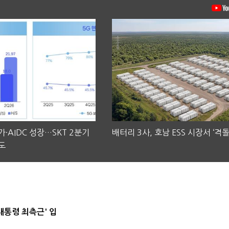
·AIDC 성장…SKT 2분기
배터리 3사, 호남 ESS 시장서 ‘격돌
도
대통령 최측근' 입