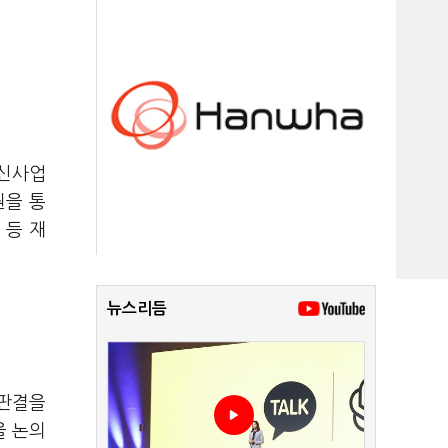
 신사업
원을 통
 등 재
뉴스리듬
 판결을
을 논의