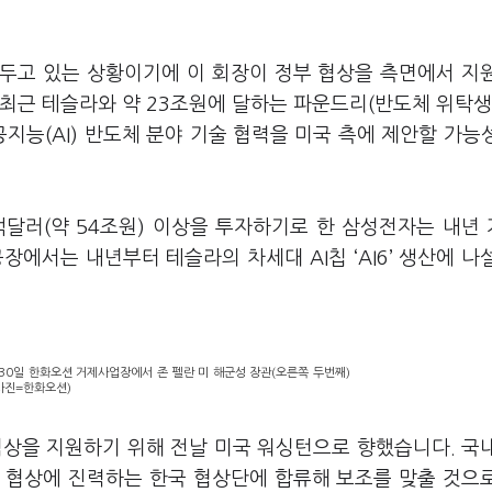
두고 있는 상황이기에 이 회장이 정부 협상을 측면에서 지
 최근 테슬라와 약
23
조원에 달하는 파운드리
(
반도체 위탁
공지능
(AI)
반도체 분야 기술 협력을 미국 측에 제안할 가능
억달러
(
약
54
조원
)
이상을 투자하기로 한 삼성전자는 내년
공장에서는 내년부터 테슬라의 차세대
AI
칩
‘AI6’
생산에 나
30일 한화오션 거제사업장에서 존 펠란 미 해군성 장관(오른쪽 두번째)
(사진=한화오션)
협상을 지원하기 위해 전날 미국 워싱턴으로 향했습니다
.
국
 협상에 진력하는 한국 협상단에 합류해 보조를 맞출 것으