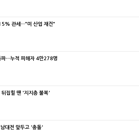
5% 관세…"미 산업 재건"
돌파…누적 피해자 4만278명
뒤집힐 땐 '지지층 불복'
호남대전 앞두고 '충돌'