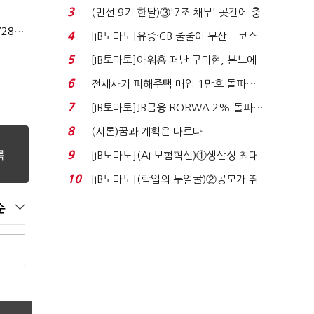
지에 상한가...
3
(민선 9기 한달)③'7조 채무' 곳간에 충
격…추미애, 20년...
상법개정 후 상반기 배당기업 48% 증가…이재용 배당액 728억 1위
4
[IB토마토]유증·CB 줄줄이 무산…코스
닥 벌점 급증에 ...
5
[IB토마토]아워홈 떠난 구미현, 본느에
340억 베팅…가...
6
전세사기 피해주택 매입 1만호 돌파…
누적 피해자 4만2...
7
[IB토마토]JB금융 RORWA 2% 돌파…
실적 견인은 은행 ...
8
(시론)꿈과 계획은 다르다
9
[IB토마토](AI 보험혁신)①생산성 최대
80% 개선…현실...
10
[IB토마토](락업의 두얼굴)②공모가 뛰
자 첫날 매도…FI ...
순