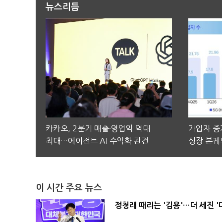
뉴스리듬
카카오, 2분기 매출·영업익 역대
가입자 증가
최대…에이전트 AI 수익화 관건
성장 본궤
이 시간 주요 뉴스
정청래 때리는 '김용'…더 세진 '