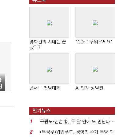
뉴스북
영화관의 시대는 끝
"CD로 구워오세요"
났다?
장
원
콘서트 전당대회
AI 인재 쟁탈전
인기뉴스
1
구광모-젠슨 황, 두 달 만에 또 만난다…
로봇·AI 등 논...
2
(특징주)윙입푸드, 경영진 주가 부양 의