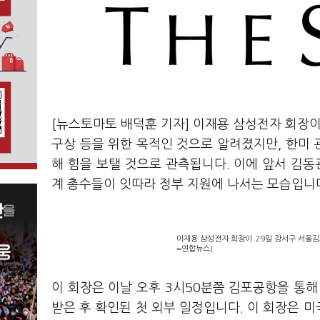
[뉴스토마토 배덕훈 기자] 이재용 삼성전자 회장
구상 등을 위한 목적인 것으로 알려졌지만
,
한미 
해 힘을 보탤 것으로 관측됩니다
.
이에 앞서 김동
계 총수들이 잇따라 정부 지원에 나서는 모습입니
이재용 삼성전자 회장이 29일 강서구 서울김
=연합뉴스)
이 회장은 이날 오후
3
시
50
분쯤 김포공항을 통해
받은 후 확인된 첫 외부 일정입니다
.
이 회장은 미