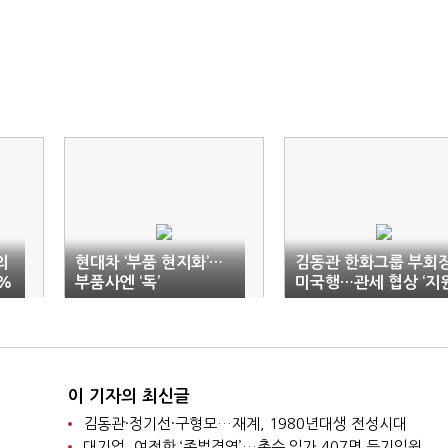
의
현대차 ‘부품 현지화’…
김동관 한화그룹 부회
0%
부품사엔 ‘독’
미국행…관세 협상 ‘지
사격’
이 기자의 최신글
김동관·정기선·구형모…재계, 1980년대생 전성시대
대기업, 여전한 ‘족벌경영’…총수 일가 407명 등기임원