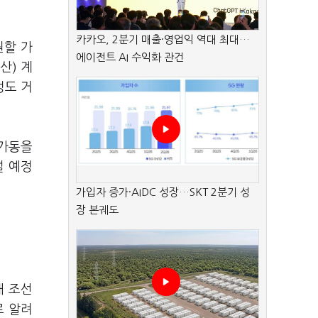
카카오, 2분기 매출·영업익 역대 최대…
원할 가
에이전트 AI 수익화 관건
생산
)
계
성도 거
 가동을
설 예정
가입자 증가·AIDC 성장…SKT 2분기 성
장 본궤도
내 조선
로 알려