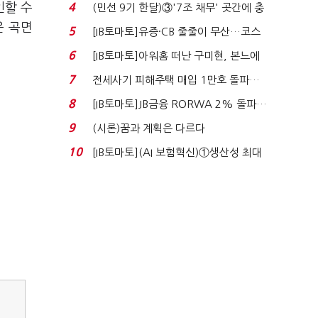
지에 상한가...
인할 수
4
(민선 9기 한달)③'7조 채무' 곳간에 충
격…추미애, 20년...
운 곡면
5
[IB토마토]유증·CB 줄줄이 무산…코스
닥 벌점 급증에 ...
6
[IB토마토]아워홈 떠난 구미현, 본느에
340억 베팅…가...
7
전세사기 피해주택 매입 1만호 돌파…
누적 피해자 4만2...
8
[IB토마토]JB금융 RORWA 2% 돌파…
실적 견인은 은행 ...
9
(시론)꿈과 계획은 다르다
10
[IB토마토](AI 보험혁신)①생산성 최대
80% 개선…현실...