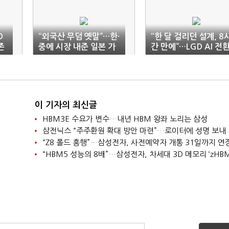
D
“외국산 무덤 옛말”…한·
“한 달 걸리던 설계, 8
존
중에 시장 내준 일본 가
간 만에”…LGD AI 전
전
성과
이 기자의 최신글
HBM3E 수요가 변수…내년 HBM 왕좌 노리는 삼성
삼전닉스 “주주환원 확대 방안 마련”…로이터에 성명 보내
“Z8 폴드 흥행”…삼성전자, 사전예약자 개통 31일까지 연
“HBM5 성능의 8배”…삼성전자, 차세대 3D 메모리 ‘zHBM