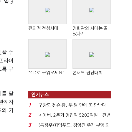
 약 3
편의점 전성시대
영화관의 시대는 끝
났다?
인할 수
 프라이
도록 구
"CD로 구워오세요"
콘서트 전당대회
기를 달
인기뉴스
 관계자
1
구광모-젠슨 황, 두 달 만에 또 만난다…
도의 기
로봇·AI 등 논...
2
네이버, 2분기 영업익 5203억원…전년
비 0.2% 감소...
3
(특징주)윙입푸드, 경영진 주가 부양 의