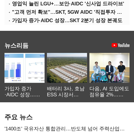
영업익 늘린 LGU+…보안·AIDC '신사업 드라이브'
"고객 먼저 확보"…SKT, 5GW AIDC '직접투자 최소화'
가입자 증가·AIDC 성장…SKT 2분기 성장 본궤도
뉴스리듬
가입자 증가
배터리 3사, 호남
다음, AI 도입에도
·AIDC 성장…
ESS 시장서
점유율 2%…
SKT 2분기 성장
‘격돌’
에이전트
본궤도
차별화가 관건
주요 뉴스
'1400조' 국유자산 통합관리…반도체 넘어 주력산업