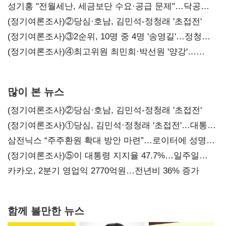
구조혁신
성기홍 "전월세난, 세금보단 수요·공급 문제"…닥공
시사
(정기여론조사)②당심·호남, 김민석-정청래 '초접전'
(정기여론조사)③2순위, 10명 중 4명 '송영길'…정청래
'한 자릿수'
(정기여론조사)④최고위원 최민희·박선원 '양강'…
서미화·이성윤·임미애 뒤이어
많이 본 뉴스
(정기여론조사)②당심·호남, 김민석-정청래 '초접전'
(정기여론조사)①당심, 김민석·정청래 '초접전'…대통령
지지도 '50% 아래로'(종합)
삼전닉스 “주주환원 확대 방안 마련”…로이터에 성명
보내
(정기여론조사)⑤이 대통령 지지율 47.7%…일주일
만에 다시 40%대
카카오, 2분기 영업익 2770억원…전년비 36% 증가
함께 볼만한 뉴스