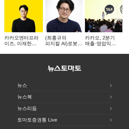
카카오엔터프라
(최홍규의
카카오, 2분기
이즈, 이재한
피지컬 AI)로봇이
매출·영업익
신임 대표 선임
사람을 먹여
역대 최대…
살린다, 그런데
에이전트 AI
언제 먹여야
수익화 관건
할지는 모른다
뉴스
뉴스북
뉴스리듬
토마토증권통 Live