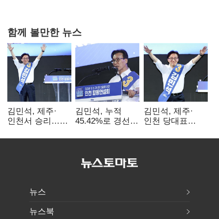
핵심으로 재부상
함께 볼만한 뉴스
김민석, 제주·
김민석, 누적
김민석, 제주·
인천서 승리…
45.42%로 경선
인천 당대표
누적 득표율 '1위
1위…정청래와
경선서 '1위'(1보)
탈환'(종합)
격차
0.86%p(2보)
뉴스
뉴스북