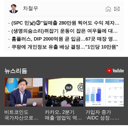
차철우
(SPC 민낯)③"일매출 280만원 찍어도 수익 제자리"…점주 울리는 '상시 할인'
(생명의숨소리)쥐잡기 운동이 잡은 여우들에 대하여
홈플러스, DIP 2000억원 곧 입금…67곳 매장 영업 재개 예정
쿠팡에 개인정보 유출 배상 결정…"1인당 10만원"
뉴스리듬
비트코인도
카카오, 2분기
가입자 증가
국가자산으로…'
매출·영업익 역대
·AIDC 성장…
보관·평가·처분'
최대…에이전트
SKT 2분기 성장