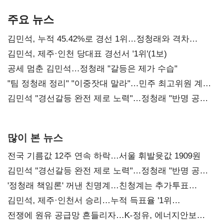
기준은 숙제
AI 수익화 관건
본궤도
주요 뉴스
김민석, 누적 45.42%로 경선 1위…정청래와 격차
0.86%p(2보)
김민석, 제주·인천 당대표 경선서 '1위'(1보)
공세 멈춘 김민석…정청래 "갈등은 제가 수습"
"팀 정청래 정리" "이중잣대 말라"…민주 최고위원 계파
다툼 격화
김민석 "경선갈등 완전 제로 노력"…정청래 "반명 공세
사과부터"
많이 본 뉴스
전국 기름값 12주 연속 하락…서울 휘발윳값 1909원
김민석 "경선갈등 완전 제로 노력"…정청래 "반명 공세
사과부터"
'정청래 책임론' 꺼낸 친명계…친청계는 추가투표
때리기
김민석, 제주·인천서 승리…누적 득표율 '1위
탈환'(종합)
전쟁에 원유 공급망 흔들리자…K-정유, 에너지안보