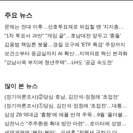
AI 수익화 관건
본궤도
주요 뉴스
문제는 전대 이후…선호투표제로 뒤집힐 땐 '지지층
불복'
"1차 투표서 과반" "게임 끝"…호남대전 앞두고 '충돌'
김용범 책임론 봇물…경질 요구에 'ETF 특검' 주장까지
보건소부터 응급실까지 AI 확산…지역의료 혁신 본격화
"강남사옥 부지에 청년주택"…LH도 '공급 속도전'
많이 본 뉴스
(정기여론조사)②당심·호남, 김민석-정청래 '초접전'
(정기여론조사)①당심, 김민석·정청래 '초접전'…대통령
지지도 '50% 아래로'(종합)
삼성 Z8 역대급 ‘흥행’에 애플 반격 주목…9월 ‘폴더블
대전’
삼전닉스 “주주환원 확대 방안 마련”…로이터에 성명
보내
세제개편에 ‘불안·불만’…오세훈 "전월세 구하기 더