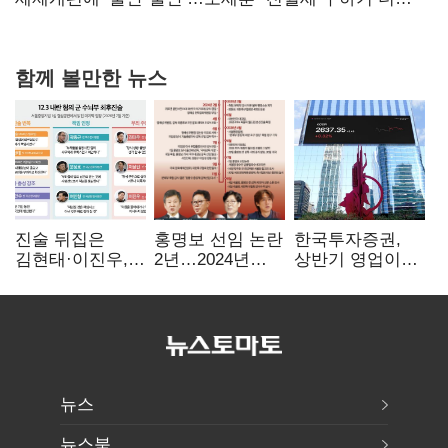
힘들어질 것"
함께 볼만한 뉴스
진술 뒤집은
홍명보 선임 논란
한국투자증권,
김현태·이진우,
2년…2024년
상반기 영업이익
박안수는 "국가에
파동부터 소환·
2조1701억 원…
헌신"…법정서
압색까지
전년비 89.1%↑
드러난 군
수뇌부의 민낯
뉴스
뉴스북