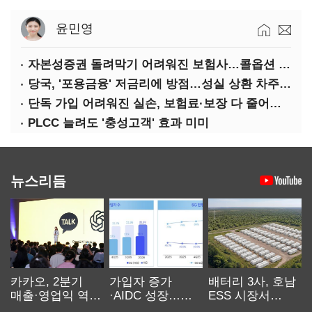
윤민영
자본성증권 돌려막기 어려워진 보험사…콜옵션 부담 급증
당국, '포용금융' 저금리에 방점…성실 상환 차주는 '역차별'
단독 가입 어려워진 실손, 보험료·보장 다 줄어든 5세대는?
PLCC 늘려도 '충성고객' 효과 미미
뉴스리듬
카카오, 2분기
가입자 증가
배터리 3사, 호남
매출·영업익 역대
·AIDC 성장…
ESS 시장서
최대…에이전트
SKT 2분기 성장
‘격돌’