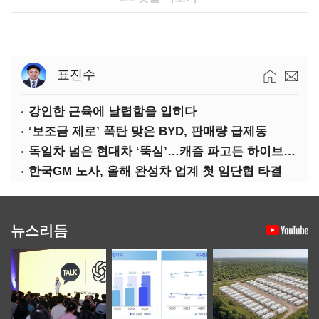
표진수
강인한 근육에 날렵함을 입히다
‘보조금 제로’ 폭탄 맞은 BYD, 판매량 급제동
독일차 넘은 현대차 ‘뚝심’…캐즘 파고든 하이브리드 역전극
한국GM 노사, 올해 완성차 업계 첫 임단협 타결
뉴스리듬