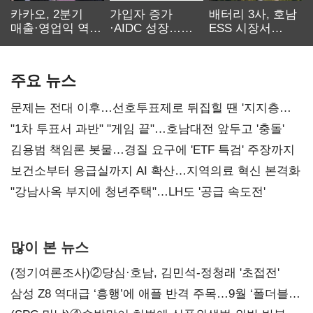
카카오, 2분기
가입자 증가
배터리 3사, 호남
매출·영업익 역대
·AIDC 성장…
ESS 시장서
최대…에이전트
SKT 2분기 성장
‘격돌’
AI 수익화 관건
본궤도
주요 뉴스
문제는 전대 이후…선호투표제로 뒤집힐 땐 '지지층
불복'
"1차 투표서 과반" "게임 끝"…호남대전 앞두고 '충돌'
김용범 책임론 봇물…경질 요구에 'ETF 특검' 주장까지
보건소부터 응급실까지 AI 확산…지역의료 혁신 본격화
"강남사옥 부지에 청년주택"…LH도 '공급 속도전'
많이 본 뉴스
(정기여론조사)②당심·호남, 김민석-정청래 '초접전'
삼성 Z8 역대급 ‘흥행’에 애플 반격 주목…9월 ‘폴더블