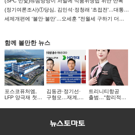
대전’
(SPC 민낯)④솜방망이 처벌에 식품위생법 위반 반복
(정기여론조사)①당심, 김민석·정청래 '초접전'…대통령
지지도 '50% 아래로'(종합)
세제개편에 ‘불안·불만’…오세훈 "전월세 구하기 더
힘들어질 것"
함께 볼만한 뉴스
포스코퓨처엠,
김동관·정기선·
트리니티항공
LFP 양극재 첫
구형모…재계,
출범…“합리적
대규모 공급…
1980년대생
가격·기대 이상
ESS 시장 공략
전성시대
서비스로 승부”