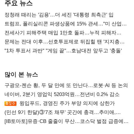
주요 뉴스
정청래 때리는 '김용'…더 세진 '대통령 최측근' 입
트럼프, 폴리실리콘 파생상품에 15% 관세…"미 산업
재건"
전세사기 피해주택 매입 1만호 돌파…누적 피해자
4만278명
문제는 전대 이후…선호투표제로 뒤집힐 땐 '지지층
불복'
"1차 투표서 과반" "게임 끝"…호남대전 앞두고 '충돌'
많이 본 뉴스
구광모-젠슨 황, 두 달 만에 또 만난다…로봇·AI 등 논의
네이버, 2분기 영업익 5203억원…전년비 0.2% 감소
윙입푸드, 경영진 주가 부양 의지에 상한가
(민선 9기 한달)③'7조 채무' 곳간에 충격…추미애,
20년만에 '비상재정' 선언 승부수
[IB토마토]유증·CB 줄줄이 무산…코스닥 벌점 급증에
상폐 압박