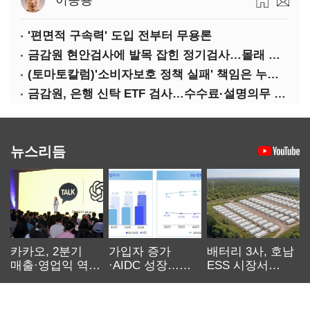
이종용
'편면적 구속력' 도입 전부터 무용론
금감원 현안검사에 발목 잡힌 정기검사…몰래 웃는 금융권
(토마토칼럼)'소비자보호 정책 실패' 책임은 누가 지나
금감원, 은행 신탁 ETF 검사…수수료·설명의무 정조준
뉴스리듬
카카오, 2분기
가입자 증가
배터리 3사, 호남
매출·영업익 역대
·AIDC 성장…
ESS 시장서
최대…에이전트
SKT 2분기 성장
‘격돌’
AI 수익화 관건
본궤도