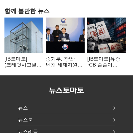
함께 볼만한 뉴스
[IB토마토]
중기부, 창업·
[IB토마토]유증
(크레딧시그널)
벤처 세제지원
·CB 줄줄이
네패스, AI
강화…제3자
무산…코스닥
수혜에도
사업승계
벌점 급증에 상폐
레버리지 부담
과세특례 신설
압박
여전
뉴스
뉴스북
뉴스리듬