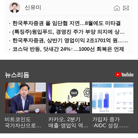
신유미
한국투자증권 올 임단협 지연…8월에도 미타결
(특징주)윙입푸드, 경영진 주가 부양 의지에 상한가
한국투자증권, 상반기 영업이익 2조1701억 원… 전년비 89.1%↑
코스닥 반등, 닷새간 24%↑…1000선 회복은 언제
뉴스리듬
비트코인도
카카오, 2분기
가입자 증가
국가자산으로…'
매출·영업익 역대
·AIDC 성장…
보관·평가·처분'
최대…에이전트
SKT 2분기 성장
기준은 숙제
AI 수익화 관건
본궤도