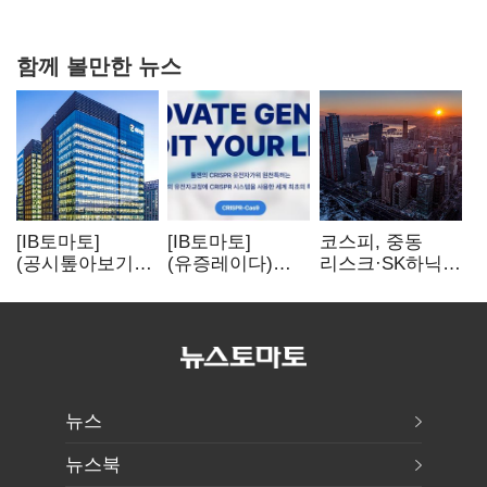
연 홈플러스
함께 볼만한 뉴스
[IB토마토]
[IB토마토]
코스피, 중동
(공시톺아보기)
(유증레이다)
리스크·SK하닉
수주 공시, 왜
툴젠, 조달액
5% 급락에
바로 매출로
3분의 1 토막…
뒷걸음
잡히지 않을까
특허소송
비용부터 챙긴다
뉴스
뉴스북