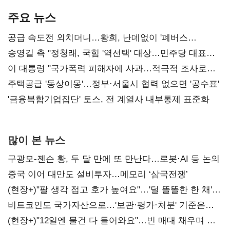
주요 뉴스
공급 속도전 외치더니…황희, 난데없이 '폐버스
리모델링' 제안
송영길 측 "정청래, 국힘 '역선택' 대상…민주당 대표로
총선 지휘 못해"
이 대통령 "국가폭력 피해자에 사과…적극적 조사로
진실 밝혀야"
주택공급 '동상이몽'…정부·서울시 협력 없으면 '공수표'
'금융복합기업집단' 토스, 전 계열사 내부통제 표준화
많이 본 뉴스
구광모-젠슨 황, 두 달 만에 또 만난다…로봇·AI 등 논의
중국 이어 대만도 설비투자…메모리 ‘삼국전쟁’
(현장+)"팔 생각 접고 호가 높여요"…'덜 똘똘한 한 채'
20억 키맞추기
비트코인도 국가자산으로…'보관·평가·처분' 기준은
숙제
(현장+)"12일엔 물건 다 들어와요"…빈 매대 채우며 문