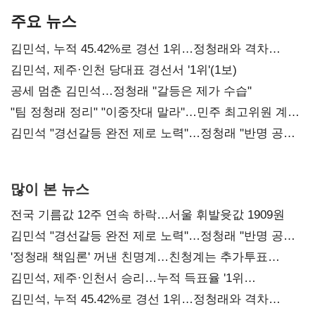
주요 뉴스
김민석, 누적 45.42%로 경선 1위…정청래와 격차
0.86%p(2보)
김민석, 제주·인천 당대표 경선서 '1위'(1보)
공세 멈춘 김민석…정청래 "갈등은 제가 수습"
"팀 정청래 정리" "이중잣대 말라"…민주 최고위원 계파
다툼 격화
김민석 "경선갈등 완전 제로 노력"…정청래 "반명 공세
사과부터"
많이 본 뉴스
전국 기름값 12주 연속 하락…서울 휘발윳값 1909원
김민석 "경선갈등 완전 제로 노력"…정청래 "반명 공세
사과부터"
'정청래 책임론' 꺼낸 친명계…친청계는 추가투표
때리기
김민석, 제주·인천서 승리…누적 득표율 '1위
탈환'(종합)
김민석, 누적 45.42%로 경선 1위…정청래와 격차