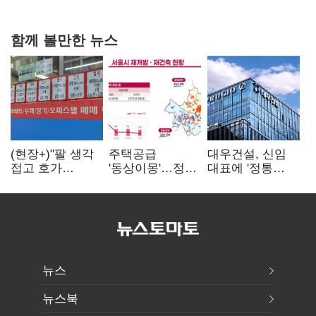
0.86%p(2보)
함께 볼만한 뉴스
(현장+)"팔 생각
주택공급
대우건설, 신임
접고 호가
'동상이몽'…정부
대표에 '정통
높여요"…'덜
·서울시 협력
대우맨' 이강석
똘똘한 한 채'
없으면 '공수표'
부사장 내정
20억 키맞추기
뉴스
뉴스북