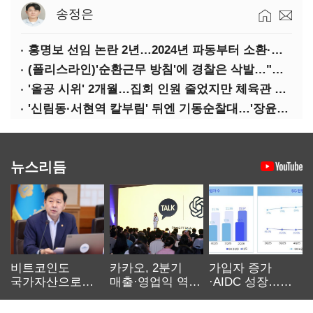
송정은
홍명보 선임 논란 2년…2024년 파동부터 소환·압색까지
(폴리스라인)'순환근무 방침'에 경찰은 삭발…"베테랑·수사력 보강 먼저"
'올공 시위' 2개월…집회 인원 줄었지만 체육관 봉쇄 계속
'신림동·서현역 칼부림' 뒤엔 기동순찰대…'장윤기 은폐·조작' 후엔 내부비리수사대
뉴스리듬
비트코인도
카카오, 2분기
가입자 증가
국가자산으로…'
매출·영업익 역대
·AIDC 성장…
보관·평가·처분'
최대…에이전트
SKT 2분기 성장
기준은 숙제
AI 수익화 관건
본궤도